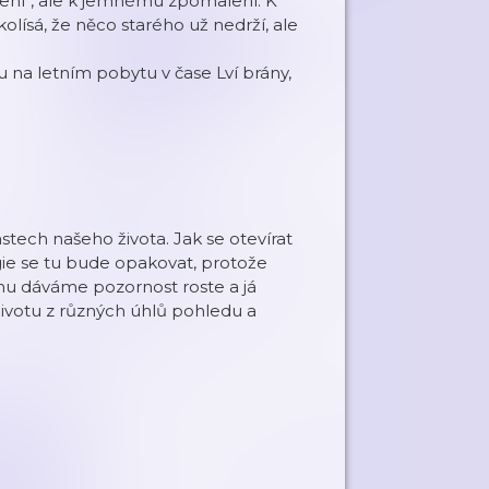
šení“, ale k jemnému zpomalení. K
 kolísá, že něco starého už nedrží, ale
 na letním pobytu v čase Lví brány,
astech našeho života. Jak se otevírat
ergie se tu bude opakovat, protože
čemu dáváme pozornost roste a já
ivotu z různých úhlů pohledu a