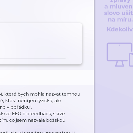
obí, které bych mohla nazvat temnou
, která není jen fyzická, ale
hno v pořádku“.
 skrze EEG biofeedback, skrze
 tím, co jsem nazvala
božskou