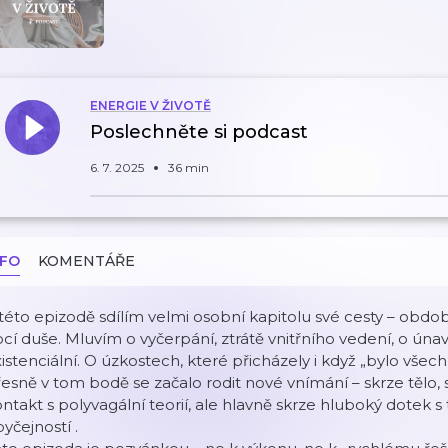
ENERGIE V ŽIVOTĚ
Poslechněte si podcast
6. 7. 2025
36 min
NFO
KOMENTÁŘE
této epizodě sdílím velmi osobní kapitolu své cesty – obd
cí duše. Mluvím o vyčerpání, ztrátě vnitřního vedení, o únavě
istenciální. O úzkostech, které přicházely i když „bylo všec
esně v tom bodě se začalo rodit nové vnímání – skrze tělo,
ntakt s polyvagální teorií, ale hlavně skrze hluboký dotek s
byčejností
.