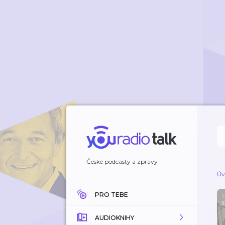
České podcasty a zprávy
Úv
PRO TEBE
AUDIOKNIHY