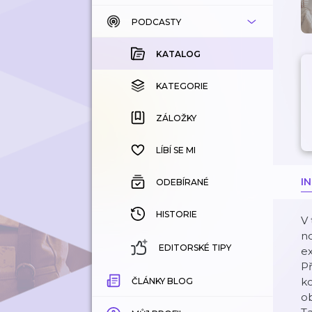
PODCASTY
KATALOG
KOUPENÉ
KATALOG
KATEGORIE
KATEGORIE
ZÁLOŽKY
ZÁLOŽKY
HISTORIE
LÍBÍ SE MI
I
ODEBÍRANÉ
HISTORIE
V 
no
EDITORSKÉ TIPY
ex
Př
ko
ČLÁNKY BLOG
o