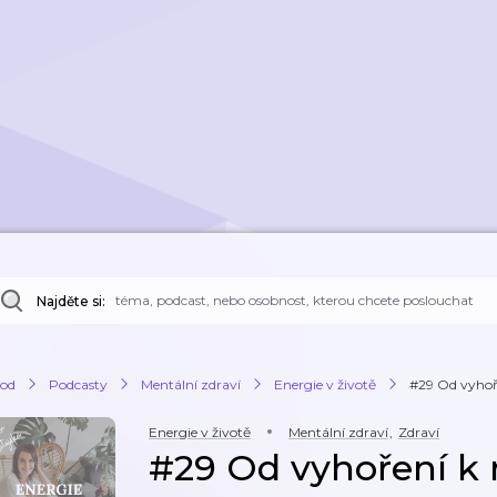
Najděte si:
od
Podcasty
Mentální zdraví
Energie v životě
#29 Od vyhoře
Energie v životě
Mentální zdraví
,
Zdraví
#29 Od vyhoření k r