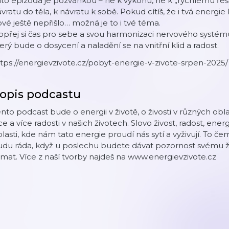
to epizoda je pozvánkou – ne k výkonu, ne k „rychlému ře
vratu do těla, k návratu k sobě. Pokud cítíš, že i tvá energie
vé ještě nepřišlo… možná je to i tvé téma.
přej si čas pro sebe a svou harmonizaci nervového systému
erý bude o dosycení a naladění se na vnitřní klid a radost.
tps://energievzivote.cz/pobyt-energie-v-zivote-srpen-2025/
opis podcastu
nto podcast bude o energii v životě, o živosti v různých obl
ce a více radosti v našich životech. Slovo živost, radost, en
lasti, kde nám tato energie proudí nás sytí a vyživují. To 
udu ráda, když u poslechu budete dávat pozornost svému ž
mat. Více z naší tvorby najdeš na www.energievzivote.cz