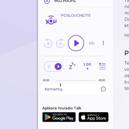
Ta
MŮJ PROFIL
ná
no
POSLOUCHEJTE
Do
kt
ht
P
Te
1.00
×
ví
ob
00:00
00:00
b
té
Komentuj
Aplikace Youradio Talk