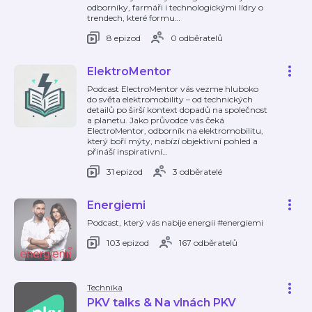
odborníky, farmáři i technologickými lídry o
trendech, které formu
…
8 epizod
0 odběratelů
ElektroMentor
Podcast ElectroMentor vás vezme hluboko
do světa elektromobility – od technických
detailů po širší kontext dopadů na společnost
a planetu. Jako průvodce vás čeká
ElectroMentor, odborník na elektromobilitu,
který boří mýty, nabízí objektivní pohled a
přináší inspirativní
…
31 epizod
3 odběratelé
Energiemi
Podcast, který vás nabije energii #energiemi
103 epizod
167 odběratelů
Technika
PKV talks & Na vlnách PKV