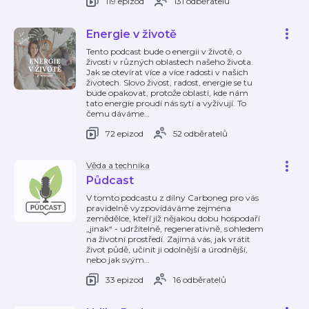
119 epizod
131 odběratelů
Energie v životě
Tento podcast bude o energii v životě, o
živosti v různých oblastech našeho života.
Jak se otevírat více a více radosti v našich
životech. Slovo živost, radost, energie se tu
bude opakovat, protože oblasti, kde nám
tato energie proudí nás sytí a vyživují. To
čemu dáváme
…
72 epizod
52 odběratelů
Věda a technika
Půdcast
V tomto podcastu z dílny Carboneg pro vás
pravidelně vyzpovídáváme zejména
zemědělce, kteří již nějakou dobu hospodaří
„jinak“ - udržitelně, regenerativně, s ohledem
na životní prostředí. Zajímá vás, jak vrátit
život půdě, učinit ji odolnější a úrodnější,
nebo jak svým
…
33 epizod
16 odběratelů