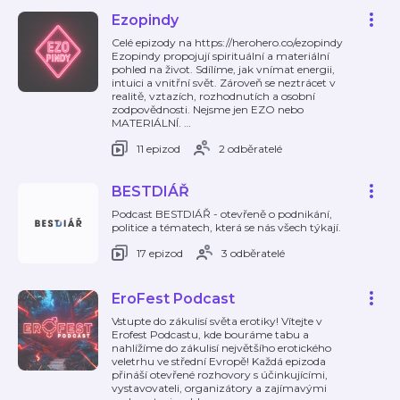
Ezopindy
Celé epizody na https://herohero.co/ezopindy
Ezopindy propojují spirituální a materiální
pohled na život. Sdílíme, jak vnímat energii,
intuici a vnitřní svět. Zároveň se neztrácet v
realitě, vztazích, rozhodnutích a osobní
zodpovědnosti. Nejsme jen EZO nebo
MATERIÁLNÍ.
…
11 epizod
2 odběratelé
BESTDIÁŘ
Podcast BESTDIÁŘ - otevřeně o podnikání,
politice a tématech, která se nás všech týkají.
17 epizod
3 odběratelé
EroFest Podcast
Vstupte do zákulisí světa erotiky! Vítejte v
Erofest Podcastu, kde bouráme tabu a
nahlížíme do zákulisí největšího erotického
veletrhu ve střední Evropě! Každá epizoda
přináší otevřené rozhovory s účinkujícími,
vystavovateli, organizátory a zajímavými