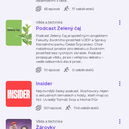
osobnostmi z obla
…
65 epizod
17 odběratelů
Věda a technika
Podcast Zelený čaj
Podcast Zelený čaj je společným projektem
Fakulty životního prostředí UJEP a Správy
Národního parku České Švýcarsko. Chce
nabídnout prostor pro debatu o životním
prostředí bez rychlých zkratek. Podcast
propojuje vědu, praxi i veřejnou debatu –
vedle odborníků dává prost
…
10 epizod
0 odběratelů
Insider
Nejvlivnější český podcast. Rozhovory nejen
o aktuálních tématech s hosty, kteří mají co
říct. Uvádějí Tomáš Jirsa a Michal Půr.
501 epizod
746 odběratelů
Věda a technika
Žárovky