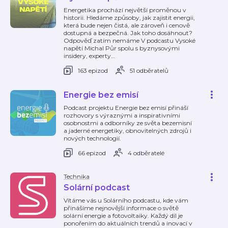
Energetika prochází největší proměnou v
historii. Hledáme způsoby, jak zajistit energii,
která bude nejen čistá, ale zároveň i cenově
dostupná a bezpečná. Jak toho dosáhnout?
Odpověď zatím nemáme V podcastu Vysoké
napětí Michal Půr spolu s byznysovými
insidery, experty
…
163 epizod
51 odběratelů
Energie bez emisí
Podcast projektu Energie bez emisí přináší
rozhovory s výraznými a inspirativními
osobnostmi a odborníky ze světa bezemisní
a jaderné energetiky, obnovitelných zdrojů i
nových technologií.
66 epizod
4 odběratelé
Technika
Solární podcast
Vítáme vás u Solárního podcastu, kde vám
přinášíme nejnovější informace o světě
solární energie a fotovoltaiky. Každý díl je
ponořením do aktuálních trendů a inovací v