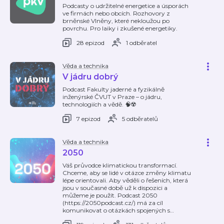
Podcasty o udržitelné energetice a úsporách
ve firmách nebo obcích. Rozhovory z
brněnské Vlněny, které nekloužou po
povrchu. Pro laiky i zkušené energetiky.
28 epizod
1 odběratel
Věda a technika
V jádru dobrý
Podcast Fakulty jaderné a fyzikálně
inženýrské ČVUT v Praze – o jádru,
technologiích a vědě. 🧠☢️
7 epizod
5 odběratelů
Věda a technika
2050
Váš průvodce klimatickou transformací.
Chceme, aby se lidé v otázce změny klimatu
lépe orientovali. Aby věděli o řešeních, která
jsou v současné době už k dispozici a
můžeme je použít. Podcast 2050
(https://2050podcast.cz/) má za cíl
komunikovat o otázkách spojených s
…