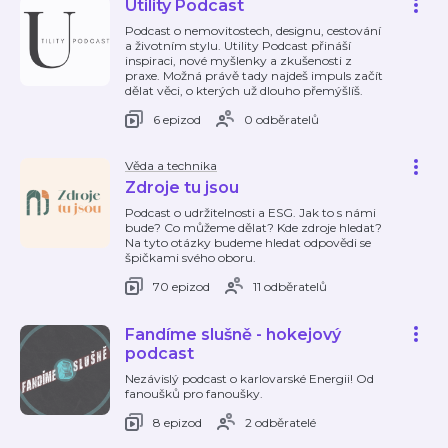
Utility Podcast
Podcast o nemovitostech, designu, cestování
a životním stylu. Utility Podcast přináší
inspiraci, nové myšlenky a zkušenosti z
praxe. Možná právě tady najdeš impuls začít
dělat věci, o kterých už dlouho přemýšlíš.
6 epizod
0 odběratelů
Věda a technika
Zdroje tu jsou
Podcast o udržitelnosti a ESG. Jak to s námi
bude? Co můžeme dělat? Kde zdroje hledat?
Na tyto otázky budeme hledat odpovědi se
špičkami svého oboru.
70 epizod
11 odběratelů
Fandíme slušně - hokejový
podcast
Nezávislý podcast o karlovarské Energii! Od
fanoušků pro fanoušky.
8 epizod
2 odběratelé