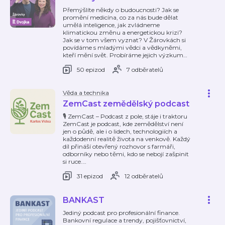
Přemýšlíte někdy o budoucnosti? Jak se
promění medicína, co za nás bude dělat
umělá inteligence, jak zvládneme
klimatickou změnu a energetickou krizi?
Jak se v tom všem vyznat? V Žárovkách si
povídáme s mladými vědci a vědkyněmi,
kteří mění svět. Probíráme jejich výzkum
…
50 epizod
7 odběratelů
Věda a technika
ZemCast zemědělský podcast
🎙️ ZemCast – Podcast z pole, stáje i traktoru
ZemCast je podcast, kde zemědělství není
jen o půdě, ale i o lidech, technologiích a
každodenní realitě života na venkově. Každý
díl přináší otevřený rozhovor s farmáři,
odborníky nebo těmi, kdo se nebojí zašpinit
si ruce.
…
31 epizod
12 odběratelů
BANKAST
Jediný podcast pro profesionální finance.
Bankovní regulace a trendy, pojišťovnictví,