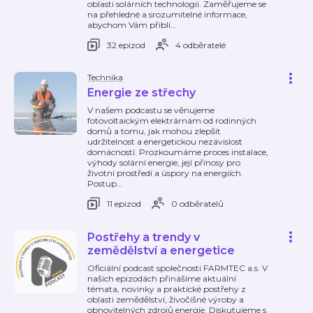
oblasti solárních technologii. Zaměřujeme se
na přehledné a srozumitelné informace,
abychom Vám přiblí
…
32 epizod
4 odběratelé
Technika
Energie ze střechy
V našem podcastu se věnujeme
fotovoltaickým elektrárnám od rodinných
domů a tomu, jak mohou zlepšit
udržitelnost a energetickou nezávislost
domácností. Prozkoumáme proces instalace,
výhody solární energie, její přínosy pro
životní prostředí a úspory na energiích.
Postup
…
11 epizod
0 odběratelů
Postřehy a trendy v
zemědělství a energetice
Oficiální podcast společnosti FARMTEC a.s. V
našich epizodách přinášíme aktuální
témata, novinky a praktické postřehy z
oblasti zemědělství, živočišné výroby a
obnovitelných zdrojů energie. Diskutujeme s