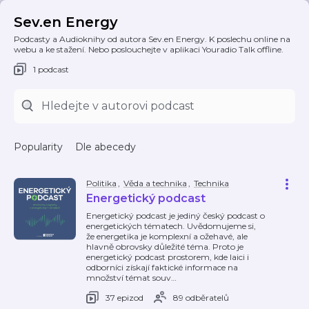
Sev.en Energy
Podcasty a Audioknihy od autora Sev.en Energy. K poslechu online na
webu a ke stažení. Nebo poslouchejte v aplikaci Youradio Talk offline.
1 podcast
Popularity
Dle abecedy
Politika
,
Věda a technika
,
Technika
Energetický podcast
Energetický podcast je jediný český podcast o
energetických tématech. Uvědomujeme si,
že energetika je komplexní a ožehavé, ale
hlavně obrovsky důležité téma. Proto je
energetický podcast prostorem, kde laici i
odborníci získají faktické informace na
množství témat souv
…
37 epizod
89 odběratelů