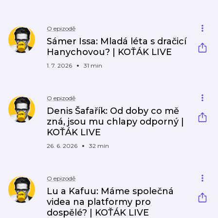
O epizodě
Sámer Issa: Mladá léta s dračicí
Hanychovou? | KOŤÁK LIVE
1. 7. 2026
31 min
O epizodě
Denis Šafařík: Od doby co mě
zná, jsou mu chlapy odporný |
KOŤÁK LIVE
26. 6. 2026
32 min
O epizodě
Lu a Kafuu: Máme společná
videa na platformy pro
dospělé? | KOŤÁK LIVE