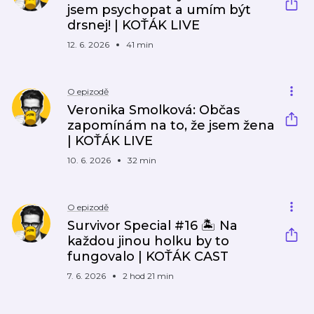
jsem psychopat a umím být
drsnej! | KOŤÁK LIVE
12. 6. 2026
41 min
O epizodě
Veronika Smolková: Občas
zapomínám na to, že jsem žena
| KOŤÁK LIVE
10. 6. 2026
32 min
O epizodě
Survivor Special #16 🏝️ Na
každou jinou holku by to
fungovalo | KOŤÁK CAST
7. 6. 2026
2 hod 21 min