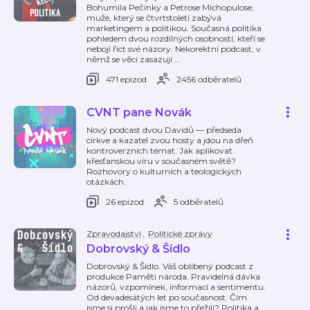
Bohumila Pečinky a Petrose Michopulose,
muže, který se čtvrtstoletí zabývá
marketingem a politikou. Současná politika
pohledem dvou rozdílných osobností, kteří se
nebojí říct své názory. Nekorektní podcast, v
němž se věci zasazují
…
471 epizod
2456 odběratelů
CVNT pane Novák
Nový podcast dvou Davidů — předseda
církve a kazatel zvou hosty a jdou na dřeň
kontroverzních témat. Jak aplikovat
křesťanskou víru v současném světě?
Rozhovory o kulturních a teologických
otázkách.
26 epizod
5 odběratelů
Zpravodajství
,
Politické zprávy
Dobrovský & Šídlo
Dobrovský & Šídlo. Váš oblíbený podcast z
produkce Paměti národa. Pravidelná dávka
názorů, vzpomínek, informací a sentimentu.
Od devadesátých let po současnost. Čím
jsme si prošli a jak jsme to přežili? Politika a