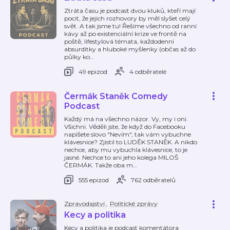
Ztráta času je podcast dvou kluků, kteří mají
pocit, že jejich rozhovory by měl slyšet celý
svět. A tak jsme tu! Řešíme všechno od ranní
kávy až po existenciální krize ve frontě na
poště, lifestylová témata, každodenní
absurditky a hluboké myšlenky (občas až do
půlky ko
…
49 epizod
4 odběratelé
Čermák Staněk Comedy
Podcast
Každý má na všechno názor. Vy, my i oni.
Všichni. Věděli jste, že když do Facebooku
napíšete slovo "Nevím", tak vám vybuchne
klávesnice? Zjistil to LUDĚK STANĚK. A nikdo
nechce, aby mu vybuchla klávesnice, to je
jasné. Nechce to ani jeho kolega MILOŠ
ČERMÁK. Takže oba m
…
555 epizod
762 odběratelů
Zpravodajství
,
Politické zprávy
Kecy a politika
Kecy a politika je podcast komentátora