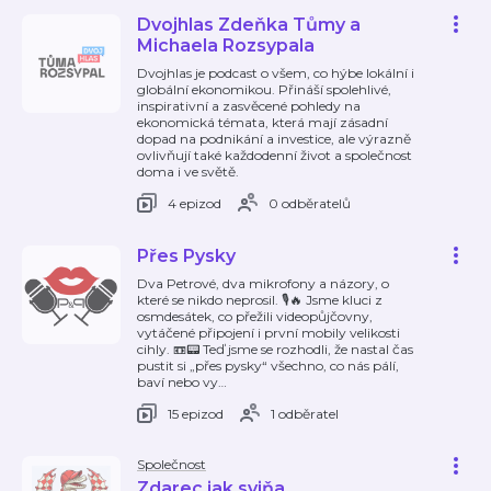
Dvojhlas Zdeňka Tůmy a
Michaela Rozsypala
Dvojhlas je podcast o všem, co hýbe lokální i
globální ekonomikou. Přináší spolehlivé,
inspirativní a zasvěcené pohledy na
ekonomická témata, která mají zásadní
dopad na podnikání a investice, ale výrazně
ovlivňují také každodenní život a společnost
doma i ve světě.
4 epizod
0 odběratelů
Přes Pysky
Dva Petrové, dva mikrofony a názory, o
které se nikdo neprosil. 🎙️🔥 Jsme kluci z
osmdesátek, co přežili videopůjčovny,
vytáčené připojení i první mobily velikosti
cihly. 📼📟 Teď jsme se rozhodli, že nastal čas
pustit si „přes pysky“ všechno, co nás pálí,
baví nebo vy
…
15 epizod
1 odběratel
Společnost
Zdarec jak sviňa