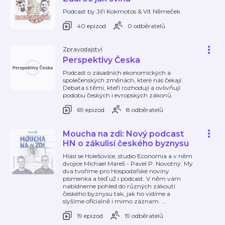
Podcast by Jiří Kokmotos & Vít Němeček
40 epizod
0 odběratelů
Zpravodajství
Perspektivy Česka
Podcast o zásadních ekonomických a
společenských změnách, které nás čekají.
Debata s těmi, kteří rozhodují a ovlivňují
podobu českých i evropských zákonů.
69 epizod
8 odběratelů
Moucha na zdi: Nový podcast
HN o zákulisí českého byznysu
Hlásí se Holešovice, studio Economia a v něm
dvojice Michael Mareš - Pavel P. Novotný. My
dva tvoříme pro Hospodářské noviny
písmenka a teď už i podcast. V něm vám
nabídneme pohled do různých zákoutí
českého byznysu tak, jak ho vidíme a
slyšíme oficiálně i mimo záznam.
…
19 epizod
19 odběratelů