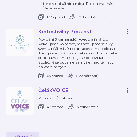
historie v unikátním mixu. Poslouchat nás
můžete na všec
…
173 epizod
1268 odběratelů
Kratochvilný Podcast
Povídání 3 kamarádů, kolegů a farářů...
Ačkoli jsme kolegové, rozhodli jsme se díky
svému přátelství spolupracovat na podcastu.
Jde o pokec, klábosení nebo jakkoli to budete
chtít nazvat. A ne ledajaké popovídání!
Společně se budeme zamýšlet nad tématy,
na které nebývá
…
65 epizod
5 odběratelů
ČelákVOICE
Podcast z Čelákovic.
47 epizod
3 odběratelé