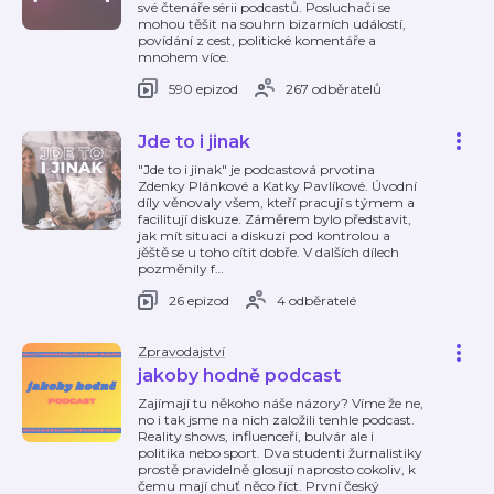
své čtenáře sérii podcastů. Posluchači se
mohou těšit na souhrn bizarních událostí,
povídání z cest, politické komentáře a
mnohem více.
590 epizod
267 odběratelů
Jde to i jinak
"Jde to i jinak" je podcastová prvotina
Zdenky Plánkové a Katky Pavlíkové. Úvodní
díly věnovaly všem, kteří pracují s týmem a
facilitují diskuze. Záměrem bylo představit,
jak mít situaci a diskuzi pod kontrolou a
jěště se u toho cítit dobře. V dalších dílech
pozměnily f
…
26 epizod
4 odběratelé
Zpravodajství
jakoby hodně podcast
Zajímají tu někoho náše názory? Víme že ne,
no i tak jsme na nich založili tenhle podcast.
Reality shows, influenceři, bulvár ale i
politika nebo sport. Dva studenti žurnalistiky
prostě pravidelně glosují naprosto cokoliv, k
čemu mají chuť něco říct. První český