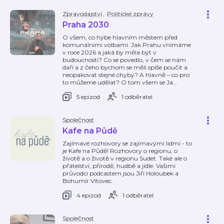
Zpravodajství
,
Politické zprávy
Praha 2030
O všem, co hýbe hlavním městem před
komunálními volbami. Jak Prahu vnímáme
v roce 2026 a jaká by měla být v
budoucnosti? Co se povedlo, v čem se nám
daří a z čeho bychom se měli spíše poučit a
neopakovat stejné chyby? A hlavně – co pro
to můžeme udělat? O tom všem se Ja
…
5 epizod
1 odběratel
Společnost
Kafe na Půdě
Zajímavé rozhovory se zajímavými lidmi - to
je Kafe na Půdě! Rozhovory o regionu, o
životě a o životě v regionu Sudet. Také ale o
přátelství, přírodě, hudbě a jídle. Vašimi
průvodci podcastem jsou Jiří Holoubek a
Bohumír Vítovec.
4 epizod
1 odběratel
Společnost