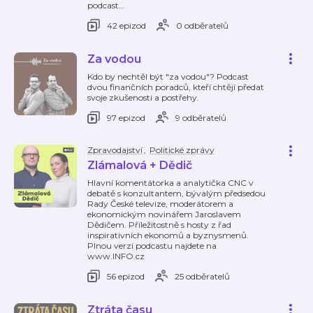
podcast
…
42 epizod
0 odběratelů
Za vodou
Kdo by nechtěl být "za vodou"? Podcast
dvou finančních poradců, kteří chtějí předat
svoje zkušenosti a postřehy.
97 epizod
9 odběratelů
Zpravodajství
,
Politické zprávy
Zlámalová + Dědič
Hlavní komentátorka a analytička CNC v
debatě s konzultantem, bývalým předsedou
Rady České televize, moderátorem a
ekonomickým novinářem Jaroslavem
Dědičem. Příležitostně s hosty z řad
inspirativních ekonomů a byznysmenů.
Plnou verzi podcastu najdete na
www.INFO.cz
56 epizod
25 odběratelů
Ztráta času