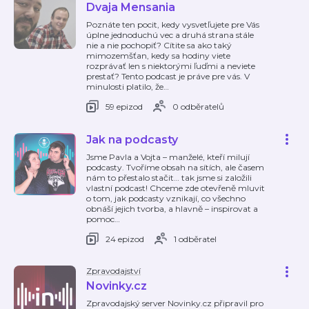
Dvaja Mensania
Poznáte ten pocit, kedy vysvetľujete pre Vás
úplne jednoduchú vec a druhá strana stále
nie a nie pochopiť? Cítite sa ako taký
mimozemšťan, kedy sa hodiny viete
rozprávať len s niektorými ľuďmi a neviete
prestať? Tento podcast je práve pre vás. V
minulosti platilo, že
…
59 epizod
0 odběratelů
Jak na podcasty
Jsme Pavla a Vojta – manželé, kteří milují
podcasty. Tvoříme obsah na sítích, ale časem
nám to přestalo stačit… tak jsme si založili
vlastní podcast! Chceme zde otevřeně mluvit
o tom, jak podcasty vznikají, co všechno
obnáší jejich tvorba, a hlavně – inspirovat a
pomoc
…
24 epizod
1 odběratel
Zpravodajství
Novinky.cz
Zpravodajský server Novinky.cz připravil pro