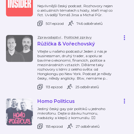
Nejvlivnější český podcast. Rozhovory nejen
o aktuálních tématech s hosty, kteří mají co
říct. Uvádějí Tomáš Jirsa a Michal Půr.
501 epizod
746 odběratelů
Zpravodajství
,
Politické zprávy
Růžička & Vořechovský
Vítejte u našeho podcastu! Jeden z nás je
businessman, druhý trader, a spolu se
bavíme o ekonomii, financích, politice a
mezinárodních vztazích. Děláme taky
rozhovory s lidmi z celého světa: od
Hongkongu po New York. Podcast je někdy
česky, někdy anglicky. Btw, nemáme p
…
113 epizod
25 odběratelů
Homo Politicus
Jediný český gay pár politiků u jednoho
mikrofonu. Dejte si dávku humoru,
nadsázky a klepů z komunálu. 🏳️‍🌈
155 epizod
27 odběratelů