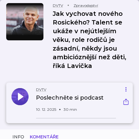
DVTV
Zpravodajství
Jak vychovat nového
Rosického? Talent se
ukáže v nejútlejším
věku, role rodičů je
zásadní, někdy jsou
ambicióznější než děti,
říká Lavička
DVTV
Poslechněte si podcast
10. 12. 2025
30 min
INFO
KOMENTÁŘE