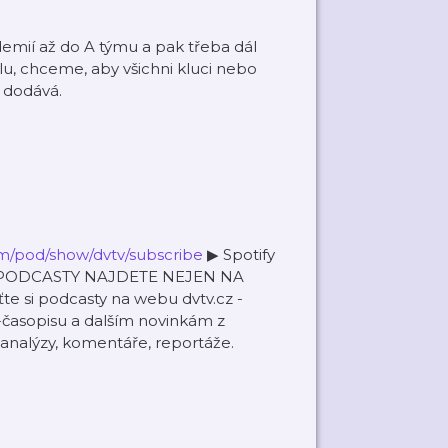
demií až do A týmu a pak třeba dál
u, chceme, aby všichni kluci nebo
“ dodává.
com/pod/show/dvtv/subscribe
▶ Spotify
ŠE PODCASTY NAJDETE NEJEN NA
 si podcasty na webu dvtv.cz -
-časopisu a dalším novinkám z
 analýzy, komentáře, reportáže.