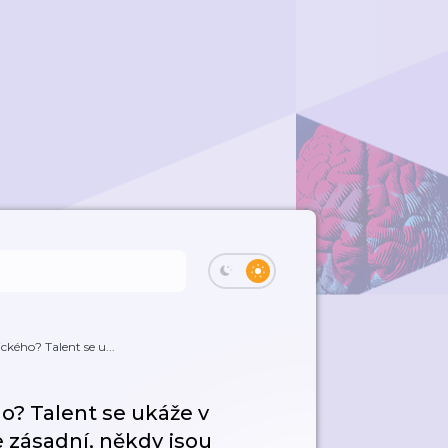
kého? Talent se u...
o? Talent se ukáže v
e zásadní, někdy jsou