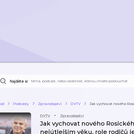
Najděte si:
od
Podcasty
Zpravodajství
DVTV
Jak vychovat nového Rosic
DVTV
Zpravodajství
Jak vychovat nového Rosickéh
nejútlejším věku, role rodičů j