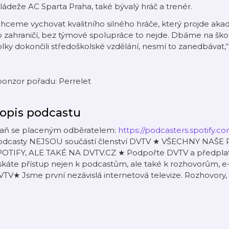
ádeže AC Sparta Praha, také bývalý hráč a trenér.
hceme vychovat kvalitního silného hráče, který projde aka
 zahraničí, bez týmové spolupráce to nejde. Dbáme na škol
lky dokončili středoškolské vzdělání, nesmí to zanedbávat,
ponzor pořadu: Perrelet
opis podcastu
taň se placeným odběratelem:
https://podcasters.spotify.
odcasty NEJSOU součástí členství DVTV ★ VŠECHNY NA
POTIFY, ALE TAKÉ NA DVTV.CZ ★ Podpořte DVTV a předplaťte
skáte přístup nejen k podcastům, ale také k rozhovorům, e
TV★ Jsme první nezávislá internetová televize. Rozhovory,