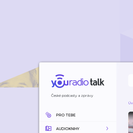
České podcasty a zprávy
Úv
PRO TEBE
AUDIOKNIHY