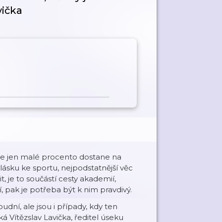
vička
, se jen malé procento dostane na
lásku ke sportu, nejpodstatnější věc
t, je to součástí cesty akademií,
 pak je potřeba být k nim pravdivý.
oudní, ale jsou i případy, kdy ten
íká Vítězslav Lavička, ředitel úseku