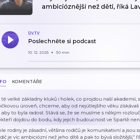
ambicióznější než děti, říká La
DVTV
Poslechněte si podcast
10. 12. 2025
30 min
NFO
KOMENTÁŘE
 té velké základny kluků i holek, co projdou naší akademií
ičkovou úroveň, chceme, aby od nejútlejšího věku získávali 
, aby to byla radost. Stává se, že se musíme s někým rozlouči
kteří dojdou do bodu, kdy jejich budoucnost ve Spartě není,
le rodiny je zásadní, většina rodičů je komunikativní a jsou s
dič je víc ambiciózní než jeho dítě a pak to bývá složitější,“ ř