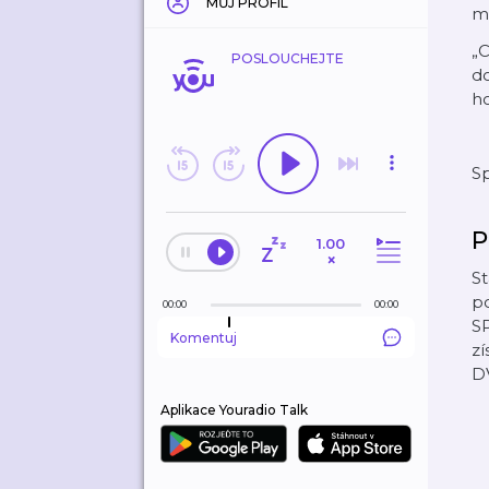
MŮJ PROFIL
ml
„C
POSLOUCHEJTE
do
ho
S
P
1.00
×
S
p
00:00
00:00
S
Komentuj
zí
DV
Aplikace Youradio Talk