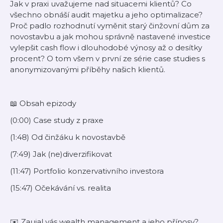
Jak v praxi uvažujeme nad situacemi klientů? Co
všechno obnáší audit majetku a jeho optimalizace?
Proč padlo rozhodnutí vyměnit starý činžovní dům za
novostavbu a jak mohou správně nastavené investice
vylepšit cash flow i dlouhodobé výnosy až o desítky
procent? O tom všem v první ze série case studies s
anonymizovanými příběhy našich klientů.
📖 Obsah epizody
(0:00) Case study z praxe
(1:48) Od činžáku k novostavbě
(7:49) Jak (ne)diverzifikovat
(11:47) Portfolio konzervativního investora
(15:47) Očekávání vs. realita
✉️ Zaujal vás wealth management a jeho přínosy?