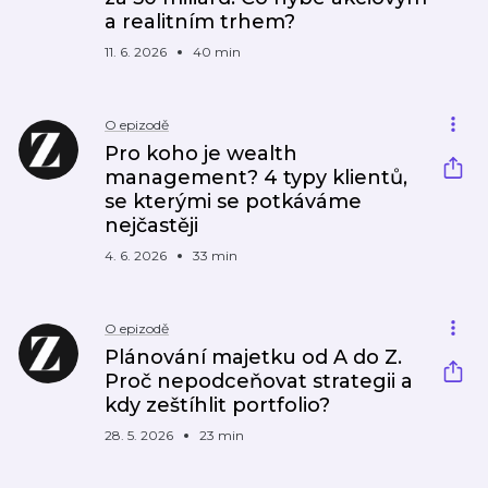
a realitním trhem?
11. 6. 2026
40 min
O epizodě
Pro koho je wealth
management? 4 typy klientů,
se kterými se potkáváme
nejčastěji
4. 6. 2026
33 min
O epizodě
Plánování majetku od A do Z.
Proč nepodceňovat strategii a
kdy zeštíhlit portfolio?
28. 5. 2026
23 min