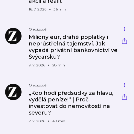
akcií a realit
16. 7. 2026
36 min
O epizodě
Miliony eur, drahé poplatky i
neprůstřelná tajemství. Jak
vypadá privátní bankovnictví ve
Švýcarsku?
9. 7. 2026
28 min
O epizodě
„Kdo hodí předsudky za hlavu,
vydělá peníze!“ | Proč
investovat do nemovitostí na
severu?
2. 7. 2026
48 min