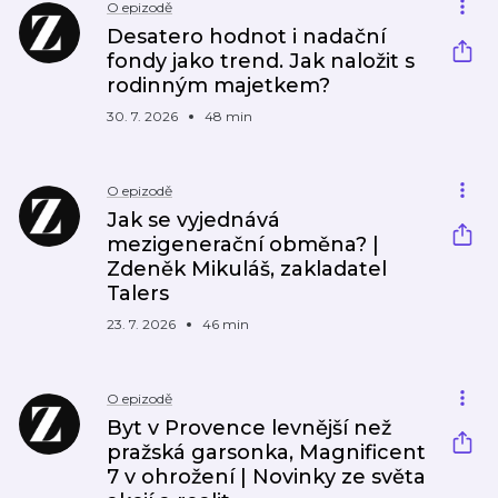
O epizodě
Desatero hodnot i nadační
fondy jako trend. Jak naložit s
rodinným majetkem?
30. 7. 2026
48 min
O epizodě
Jak se vyjednává
mezigenerační obměna? |
Zdeněk Mikuláš, zakladatel
Talers
23. 7. 2026
46 min
O epizodě
Byt v Provence levnější než
pražská garsonka, Magnificent
7 v ohrožení | Novinky ze světa