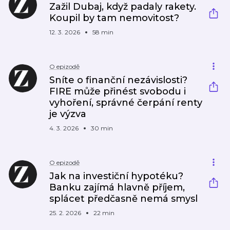
Zažil Dubaj, když padaly rakety.
Koupil by tam nemovitost?
12. 3. 2026
58 min
O epizodě
Sníte o finanční nezávislosti?
FIRE může přinést svobodu i
vyhoření, správné čerpání renty
je výzva
4. 3. 2026
30 min
O epizodě
Jak na investiční hypotéku?
Banku zajímá hlavně příjem,
splácet předčasně nemá smysl
25. 2. 2026
22 min