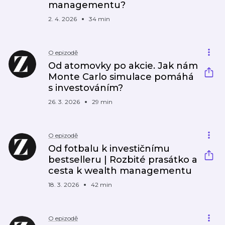
managementu?
2. 4. 2026
34 min
O epizodě
Od atomovky po akcie. Jak nám
Monte Carlo simulace pomáhá
s investováním?
26. 3. 2026
29 min
O epizodě
Od fotbalu k investičnímu
bestselleru | Rozbité prasátko a
cesta k wealth managementu
18. 3. 2026
42 min
O epizodě