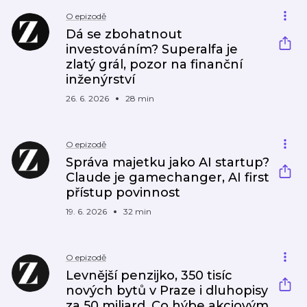
O epizodě
Dá se zbohatnout
investováním? Superalfa je
zlatý grál, pozor na finanční
inženýrství
26. 6. 2026
28 min
O epizodě
Správa majetku jako AI startup?
Claude je gamechanger, AI first
přístup povinnost
19. 6. 2026
32 min
O epizodě
Levnější penzijko, 350 tisíc
nových bytů v Praze i dluhopisy
za 50 miliard. Co hýbe akciovým