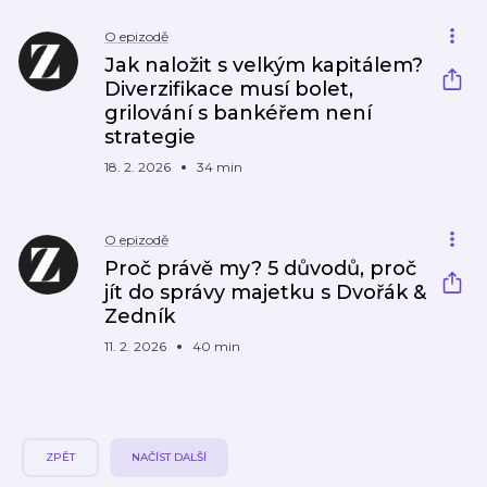
O epizodě
Jak naložit s velkým kapitálem?
Diverzifikace musí bolet,
grilování s bankéřem není
strategie
18. 2. 2026
34 min
O epizodě
Proč právě my? 5 důvodů, proč
jít do správy majetku s Dvořák &
Zedník
11. 2. 2026
40 min
ZPĚT
NAČÍST DALŠÍ