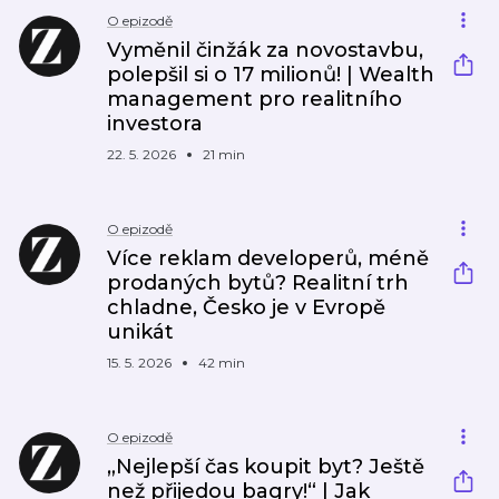
O epizodě
Vyměnil činžák za novostavbu,
polepšil si o 17 milionů! | Wealth
management pro realitního
investora
22. 5. 2026
21 min
O epizodě
Více reklam developerů, méně
prodaných bytů? Realitní trh
chladne, Česko je v Evropě
unikát
15. 5. 2026
42 min
O epizodě
„Nejlepší čas koupit byt? Ještě
než přijedou bagry!“ | Jak