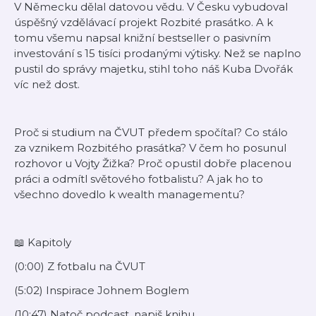
V Německu dělal datovou vědu. V Česku vybudoval
úspěšný vzdělávací projekt Rozbité prasátko. A k
tomu všemu napsal knižní bestseller o pasivním
investování s 15 tisíci prodanými výtisky. Než se naplno
pustil do správy majetku, stihl toho náš Kuba Dvořák
víc než dost.
Proč si studium na ČVUT předem spočítal? Co stálo
za vznikem Rozbitého prasátka? V čem ho posunul
rozhovor u Vojty Žižka? Proč opustil dobře placenou
práci a odmítl světového fotbalistu? A jak ho to
všechno dovedlo k wealth managementu?
📖 Kapitoly
(0:00) Z fotbalu na ČVUT
(5:02) Inspirace Johnem Boglem
(10:47) Natoč podcast, napiš knihu