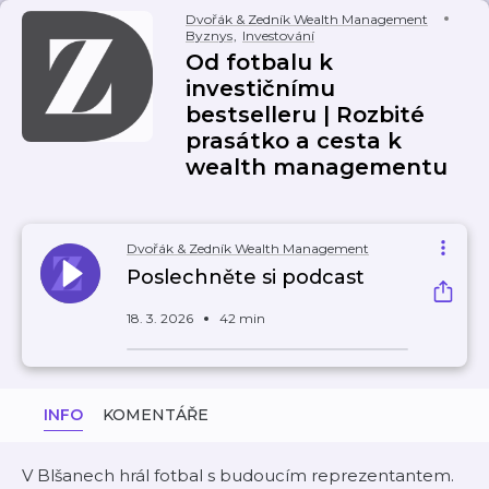
Dvořák & Zedník Wealth Management
Byznys
,
Investování
Od fotbalu k
investičnímu
bestselleru | Rozbité
prasátko a cesta k
wealth managementu
Dvořák & Zedník Wealth Management
Poslechněte si podcast
18. 3. 2026
42 min
INFO
KOMENTÁŘE
V Blšanech hrál fotbal s budoucím reprezentantem.