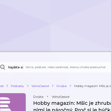
Najděte si:
od
Podcasty
Volnočasové
Dvojka
Hobby magazín: Mšic je zhr
Dvojka
Volnočasové
Hobby magazín: Mšic je zhruba 
nimi je náročný. Proč si je hýč