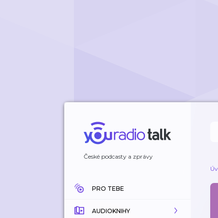
České podcasty a zprávy
Úv
PRO TEBE
AUDIOKNIHY