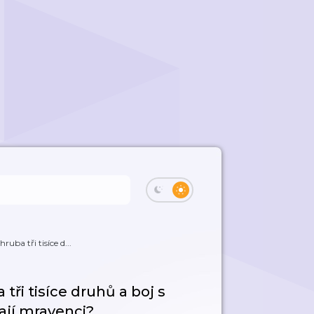
uba tři tisíce d...
tři tisíce druhů a boj s
kají mravenci?