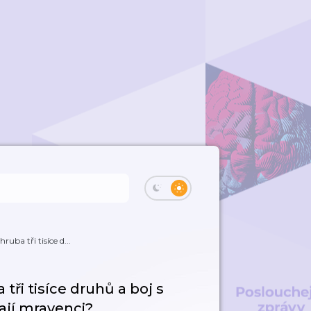
uba tři tisíce d...
tři tisíce druhů a boj s
kají mravenci?