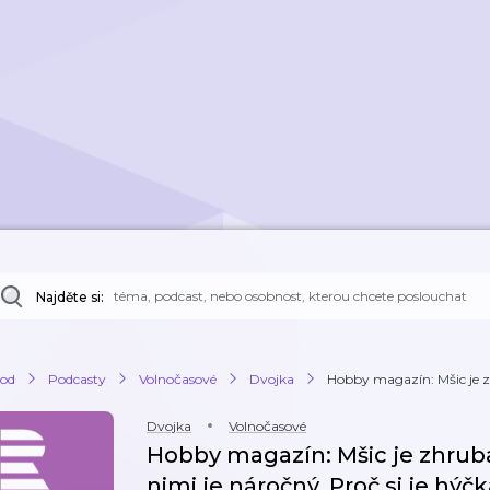
Najděte si:
od
Podcasty
Volnočasové
Dvojka
Hobby magazín: Mšic je zhr
Dvojka
Volnočasové
Hobby magazín: Mšic je zhruba 
nimi je náročný. Proč si je hýč