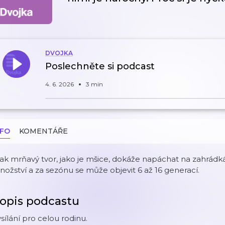
DVOJKA
Poslechněte si podcast
4. 6. 2026
3 min
NFO
KOMENTÁŘE
tak mrňavý tvor, jako je mšice, dokáže napáchat na zahrádkác
ožství a za sezónu se může objevit 6 až 16 generací.
opis podcastu
sílání pro celou rodinu.