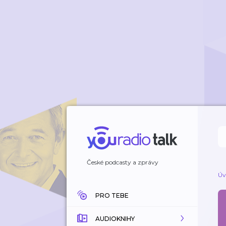
České podcasty a zprávy
Úv
PRO TEBE
AUDIOKNIHY