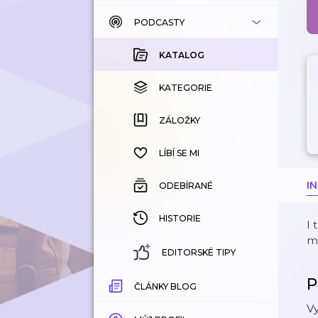
PODCASTY
KATALOG
KOUPENÉ
KATALOG
KATEGORIE
KATEGORIE
ZÁLOŽKY
ZÁLOŽKY
HISTORIE
LÍBÍ SE MI
I
ODEBÍRANÉ
HISTORIE
I 
mn
EDITORSKÉ TIPY
P
ČLÁNKY BLOG
Vy