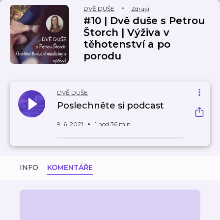
DVĚ DUŠE
Zdraví
#10 | Dvě duše s Petrou
Štorch | Výživa v
těhotenství a po
porodu
DVĚ DUŠE
Poslechněte si podcast
9. 6. 2021
1 hod 36 min
INFO
KOMENTÁŘE