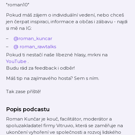
"roman10"
Pokud máš zájem o individuální vedení, nebo chceš
jen čerpat inspiraci, informace a občas i zábavu - najdi
si mě na IG:
@roman_kuncar
@
roman_rawtalks
Pokud ti nestačí naše líbezné hlasy, mrkni na
YouTube
.
Budu rád za feedback i odběr!
Máš tip na zajímavého hosta? Sem s ním.
Tak zase příště!
Popis podcastu
Roman Kunčar je kouč, facilitátor, moderátor a
spoluzakladatel firmy Vitruvio, která se zaměřuje na
ukončení vyhoření ve společnosti a rozvoj lidského