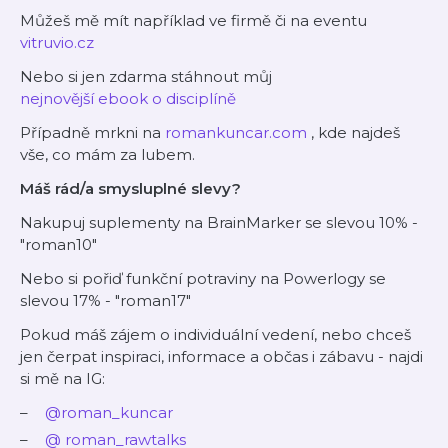
Můžeš mě mít například ve firmě či na eventu
vitruvio.cz
Nebo si jen zdarma stáhnout můj
nejnovější ebook o disciplíně
Případně mrkni na
romankuncar.com
, kde najdeš
vše, co mám za lubem.
Máš rád/a smysluplné slevy?
Nakupuj suplementy na BrainMarker se slevou 10% -
"roman10"
Nebo si pořiď funkční potraviny na Powerlogy se
slevou 17% - "roman17"
Pokud máš zájem o individuální vedení, nebo chceš
jen čerpat inspiraci, informace a občas i zábavu - najdi
si mě na IG:
@roman_kuncar
@
roman_rawtalks