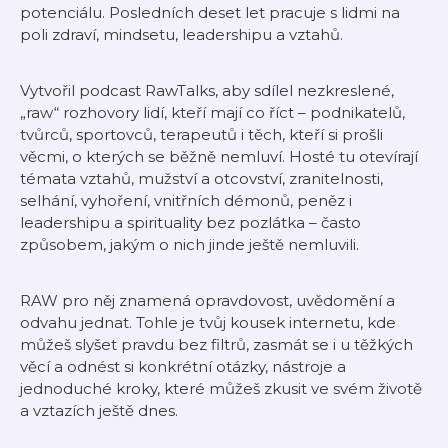
potenciálu. Posledních deset let pracuje s lidmi na
poli zdraví, mindsetu, leadershipu a vztahů.
Vytvořil podcast RawTalks, aby sdílel nezkreslené,
„raw“ rozhovory lidí, kteří mají co říct – podnikatelů,
tvůrců, sportovců, terapeutů i těch, kteří si prošli
věcmi, o kterých se běžně nemluví. Hosté tu otevírají
témata vztahů, mužství a otcovství, zranitelnosti,
selhání, vyhoření, vnitřních démonů, peněz i
leadershipu a spirituality bez pozlátka – často
způsobem, jakým o nich jinde ještě nemluvili.
RAW pro něj znamená opravdovost, uvědomění a
odvahu jednat. Tohle je tvůj kousek internetu, kde
můžeš slyšet pravdu bez filtrů, zasmát se i u těžkých
věcí a odnést si konkrétní otázky, nástroje a
jednoduché kroky, které můžeš zkusit ve svém životě
a vztazích ještě dnes.