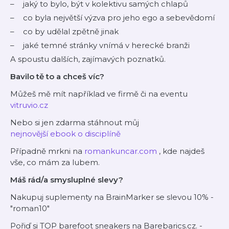
jaký to bylo, být v kolektivu samých chlapů
co byla největší výzva pro jeho ego a sebevědomí
co by udělal zpětně jinak
jaké temné stránky vnímá v herecké branži
A spoustu dalších, zajímavých poznatků.
Bavilo tě to a chceš víc?
Můžeš mě mít například ve firmě či na eventu
vitruvio.cz
Nebo si jen zdarma stáhnout můj
nejnovější ebook o disciplíně
Případně mrkni na
romankuncar.com
, kde najdeš
vše, co mám za lubem.
Máš rád/a smysluplné slevy?
Nakupuj suplementy na BrainMarker se slevou 10% -
"roman10"
Pořiď si TOP barefoot sneakers na Barebarics.cz. -