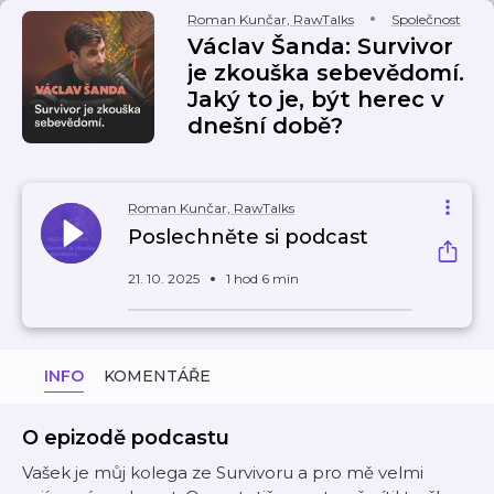
Roman Kunčar, RawTalks
Společnost
Václav Šanda: Survivor
je zkouška sebevědomí.
Jaký to je, být herec v
dnešní době?
Roman Kunčar, RawTalks
Poslechněte si podcast
21. 10. 2025
1 hod 6 min
INFO
KOMENTÁŘE
O epizodě podcastu
Vašek je můj kolega ze Survivoru a pro mě velmi