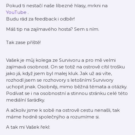
Pokud ti nestačí naše líbezné hlasy, mrkni na
YouTube
.
Budu rád za feedback i odběr!
Máš tip na zajímavého hosta? Sem s ním.
Tak zase příště!
Vašek je můj kolega ze Survivoru a pro mě velmi
zajímavá osobnost. On se totiž na ostrově cítil trošku
jako já, když jsem byl malej kluk. Jak už asi víte,
rozhodl jsem se rozhovory s letošními Survivory
uchopit jinak. Osobněji, mimo běžná témata a otázky.
Podívat se i na osobnostní a stinnou stránku celé této
mediální šarádky.
A ačkoliv jsme k sobě na ostrově cestu nenašli, tak
máme hodně společnýho a rozumíme si.
A tak mi Vašek řekl: