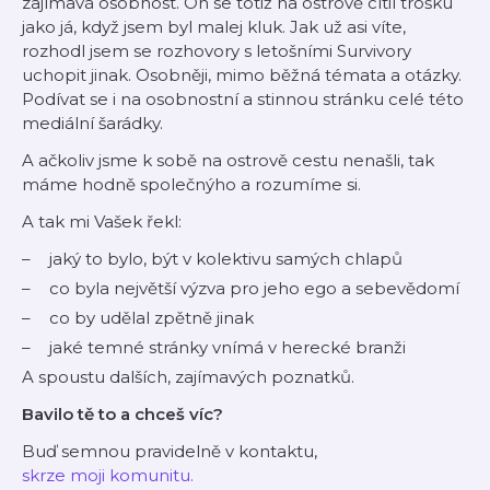
zajímavá osobnost. On se totiž na ostrově cítil trošku
jako já, když jsem byl malej kluk. Jak už asi víte,
rozhodl jsem se rozhovory s letošními Survivory
uchopit jinak. Osobněji, mimo běžná témata a otázky.
Podívat se i na osobnostní a stinnou stránku celé této
mediální šarádky.
A ačkoliv jsme k sobě na ostrově cestu nenašli, tak
máme hodně společnýho a rozumíme si.
A tak mi Vašek řekl:
jaký to bylo, být v kolektivu samých chlapů
co byla největší výzva pro jeho ego a sebevědomí
co by udělal zpětně jinak
jaké temné stránky vnímá v herecké branži
A spoustu dalších, zajímavých poznatků.
Bavilo tě to a chceš víc?
Buď semnou pravidelně v kontaktu,
skrze moji komunitu.