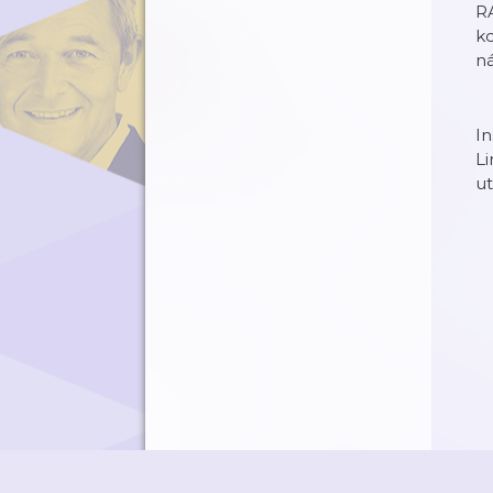
RA
kd
ná
I
L
u