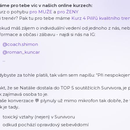
me pro tebe víc v našich online kurzech:
urz o pohybu
pro MUŽE
a
pro ŽENY
si trenér? Pak tu pro tebe máme
Kurz 4 Pilířů kvalitního tre
kud máš zájem o individuální vedení od jednoho z nás, nebo
formace a občas i zábavu - najdi si nás na IG:
@coach.shimon
@roman_kuncar
...
ybyste za tohle platili, tak vám sem napíšu: “Při nespokojen
kt, že se Natálie dostala do TOP 5 soutěžících Survivora, j
k zajímavá osoba to je.
še konverzace 💬 plynuly už mimo mikrofon tak dobře, že 
k je tady..
toxický vztahy (nejen) v Survivoru
odkud pochází opravdový sebevědomí