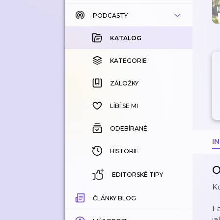
PODCASTY
KATALOG
KOUPENÉ
KATALOG
KATEGORIE
KATEGORIE
ZÁLOŽKY
ZÁLOŽKY
HISTORIE
LÍBÍ SE MI
ODEBÍRANÉ
I
HISTORIE
O
EDITORSKÉ TIPY
Kd
ČLÁNKY BLOG
Fa
ja