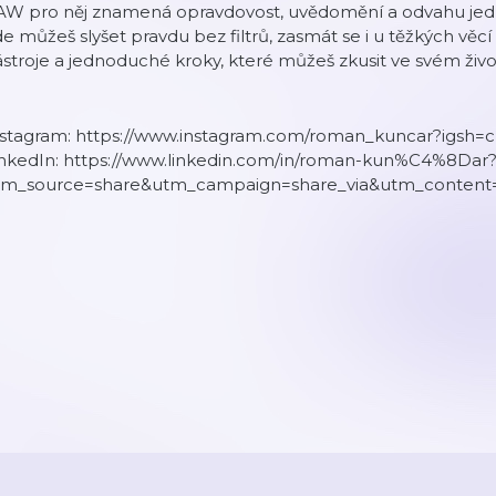
W pro něj znamená opravdovost, uvědomění a odvahu jednat
e můžeš slyšet pravdu bez filtrů, zasmát se i u těžkých věcí
stroje a jednoduché kroky, které můžeš zkusit ve svém život
nstagram: https://www.instagram.com/roman_kuncar?igs
inkedIn: https://www.linkedin.com/in/roman-kun%C4%8Dar
tm_source=share&utm_campaign=share_via&utm_content