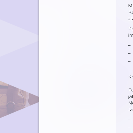
Má
K
J
Po
in
Kd
Fa
ja
Na
ta