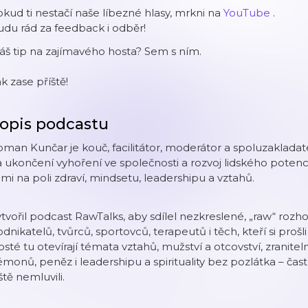
kud ti nestačí naše líbezné hlasy, mrkni na
YouTube
.
du rád za feedback i odběr!
š tip na zajímavého hosta? Sem s ním.
k zase příště!
opis podcastu
man Kunčar je kouč, facilitátor, moderátor a spoluzakladate
 ukončení vyhoření ve společnosti a rozvoj lidského potenci
dmi na poli zdraví, mindsetu, leadershipu a vztahů.
tvořil podcast RawTalks, aby sdílel nezkreslené, „raw“ rozhovo
dnikatelů, tvůrců, sportovců, terapeutů i těch, kteří si proš
sté tu otevírají témata vztahů, mužství a otcovství, zraniteln
monů, peněz i leadershipu a spirituality bez pozlátka – ča
ště nemluvili.