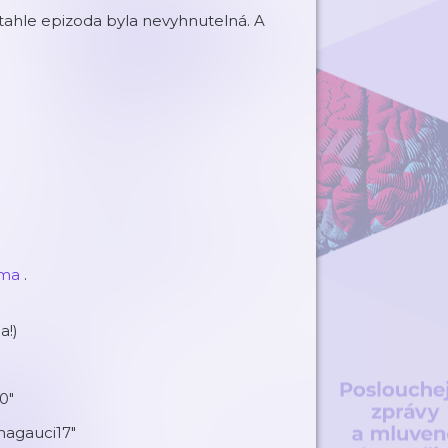
tahle epizoda byla nevyhnutelná. A
rma
.
a!)
0"
nagauci17"