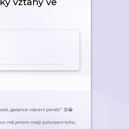
ký vztahy ve
osti, garance vrácení peněz”. 😌😀
e pro mě jenom malý potvrzení toho,