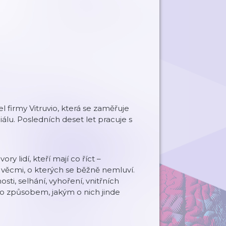
l firmy Vitruvio, která se zaměřuje
álu. Posledních deset let pracuje s
ry lidí, kteří mají co říct –
li věcmi, o kterých se běžně nemluví.
osti, selhání, vyhoření, vnitřních
sto způsobem, jakým o nich jinde