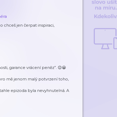
néra
 chceš jen čerpat inspiraci,
osti, garance vrácení peněz”. 😌😀
e pro mě jenom malý potvrzení toho,
tahle epizoda byla nevyhnutelná. A