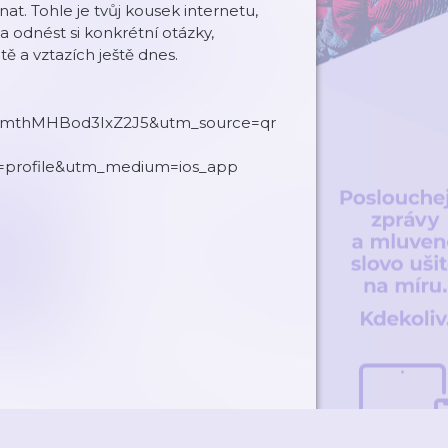
. Tohle je tvůj kousek internetu,
 a odnést si konkrétní otázky,
ě a vztazích ještě dnes.
h=cmthMHBod3IxZ2J5&utm_source=qr
?
=profile&utm_medium=ios_app