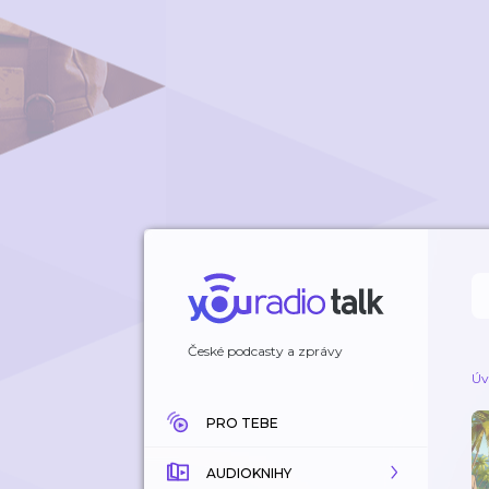
České podcasty a zprávy
Úv
PRO TEBE
AUDIOKNIHY