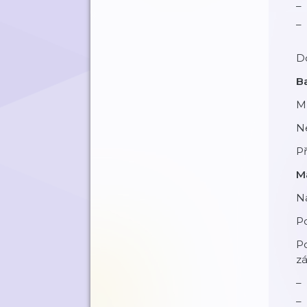
Do
Ba
Mů
N
P
M
N
Po
Po
zá