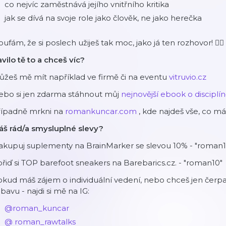
co nejvíc zaměstnává jejího vnitřního kritika
jak se dívá na svoje role jako člověk, ne jako herečka
ufám, že si poslech užiješ tak moc, jako já ten rozhovor! ✌🏽
vilo tě to a chceš víc?
žeš mě mít například ve firmě či na eventu
vitruvio.cz
ebo si jen zdarma stáhnout můj
nejnovější ebook o disciplí
řípadně mrkni na
romankuncar.com
, kde najdeš vše, co m
áš rád/a smysluplné slevy?
akupuj suplementy na BrainMarker se slevou 10% - "roman1
řiď si TOP barefoot sneakers na Barebarics.cz. - "roman10"
kud máš zájem o individuální vedení, nebo chceš jen čerpat 
bavu - najdi si mě na IG:
@roman_kuncar
@
roman_rawtalks