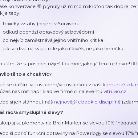
še konverzace 💬 plynuly už mimo mikrofon tak dobře, že 
k je tady..
toxický vztahy (nejen) v Survivoru
odkud pochází opravdový sebevědomí
co nejvíc zaměstnává jejího vnitřního kritika
jak se dívá na svoje role jako člověk, ne jako herečka
ufám, že si poslech užiješ tak moc, jako já ten rozhovor! ✌🏽
vilo tě to a chceš víc?
aň se dalším vitruviánem/vitruviánkou v naší
komunitě zda
žeš nás mít například ve firmě či na eventu
vitruvio.cz
bo si jen stáhnout náš
nejnovější ebook o disciplíně
(zdarm
áš rád/a smysluplné slevy?
akupuj suplementy na BrainMarker se slevou 10% "nagauci1
bo si pořiď funkční potraviny na Powerlogy se slevou 17% "