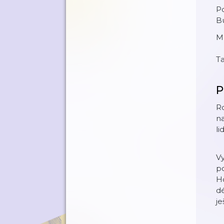
Po
Bu
Má
Ta
P
Ro
na
li
Vy
po
Ho
dé
je