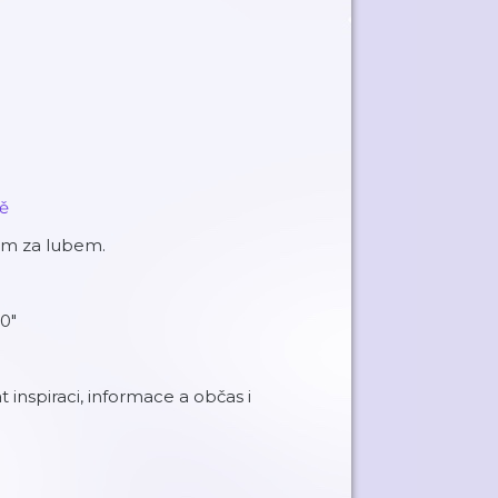
ně
ám za lubem.
0"
inspiraci, informace a občas i