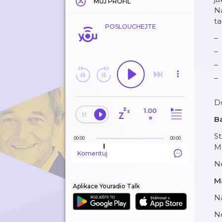
MŮJ PROFIL
Na
ta
POSLOUCHEJTE
Do
1.00
×
Ba
St
00:00
00:00
Mů
Komentuj
Ne
M
Aplikace Youradio Talk
N
Ne