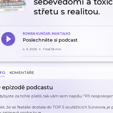
sebevědomí a toxic
střetu s realitou.
ROMAN KUNČAR, RAWTALKS
Poslechněte si podcast
4. 6. 2025
1 hod 36 min
NFO
KOMENTÁŘE
 epizodě podcastu
ybyste za tohle platili, tak vám sem napíšu: “Při nespokojen
kt, že se Natálie dostala do TOP 5 soutěžících Survivora, j
k zajímavá osoba to je.