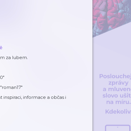
ně
ám za lubem.
0"
 "roman17"
inspiraci, informace a občas i