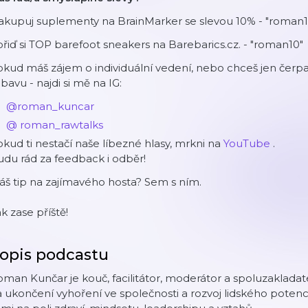
akupuj suplementy na BrainMarker se slevou 10% - "roman1
řiď si TOP barefoot sneakers na Barebarics.cz. - "roman10"
kud máš zájem o individuální vedení, nebo chceš jen čerpat 
bavu - najdi si mě na IG:
@roman_kuncar
@
roman_rawtalks
kud ti nestačí naše líbezné hlasy, mrkni na
YouTube
.
du rád za feedback i odběr!
š tip na zajímavého hosta? Sem s ním.
k zase příště!
opis podcastu
man Kunčar je kouč, facilitátor, moderátor a spoluzakladate
 ukončení vyhoření ve společnosti a rozvoj lidského potenci