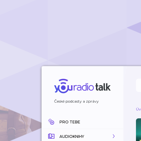
České podcasty a zprávy
Úv
PRO TEBE
AUDIOKNIHY