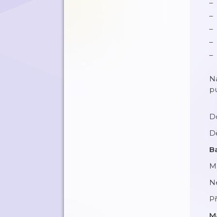
Na
pu
Do
Dě
Ba
Mů
N
P
M