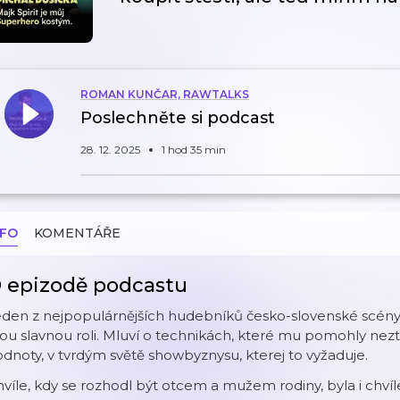
ROMAN KUNČAR, RAWTALKS
Poslechněte si podcast
28. 12. 2025
1 hod 35 min
NFO
KOMENTÁŘE
 epizodě podcastu
eden z nejpopulárnějších hudebníků česko-slovenské scény
ou slavnou roli. Mluví o technikách, které mu pomohly neztra
dnoty, v tvrdým světě showbyznysu, kterej to vyžaduje.
víle, kdy se rozhodl být otcem a mužem rodiny, byla i chvíle