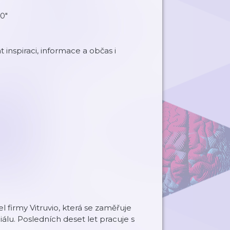
0"
inspiraci, informace a občas i
l firmy Vitruvio, která se zaměřuje
álu. Posledních deset let pracuje s