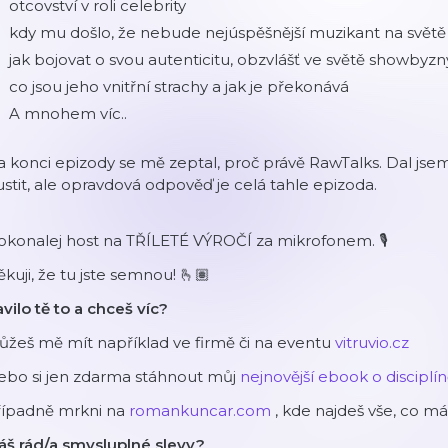
otcovství v roli celebrity
kdy mu došlo, že nebude nejúspěšnější muzikant na světě
jak bojovat o svou autenticitu, obzvlášť ve světě showbyz
co jsou jeho vnitřní strachy a jak je překonává
A mnohem víc..
 konci epizody se mě zeptal, proč právě RawTalks. Dal js
stit, ale opravdová odpověď je celá tahle epizoda.
konalej host na TŘÍLETÉ VÝROČÍ za mikrofonem. 🎙️
kuji, že tu jste semnou! 🫰🏽
vilo tě to a chceš víc?
žeš mě mít například ve firmě či na eventu
vitruvio.cz
ebo si jen zdarma stáhnout můj
nejnovější ebook o disciplí
řípadně mrkni na
romankuncar.com
, kde najdeš vše, co m
áš rád/a smysluplné slevy?