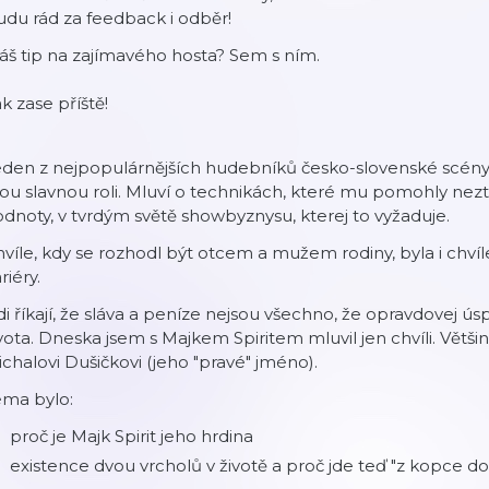
du rád za feedback i odběr!
š tip na zajímavého hosta? Sem s ním.
k zase příště!
eden z nejpopulárnějších hudebníků česko-slovenské scény
ou slavnou roli. Mluví o technikách, které mu pomohly neztra
dnoty, v tvrdým světě showbyznysu, kterej to vyžaduje.
víle, kdy se rozhodl být otcem a mužem rodiny, byla i chvíle
riéry.
di říkají, že sláva a peníze nejsou všechno, že opravdovej ú
vota. Dneska jsem s Majkem Spiritem mluvil jen chvíli. Větši
chalovi Dušičkovi (jeho "pravé" jméno).
éma bylo:
proč je Majk Spirit jeho hrdina
existence dvou vrcholů v životě a proč jde teď "z kopce do