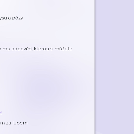
nysu a pózy
em mu odpověď, kterou si můžete
ně
ám za lubem.