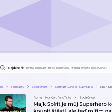
Najděte si:
od
Podcasty
Společnost
Roman Kunčar, RawTalks
Majk Spi
Roman Kunčar, RawTalks
Společnost
Majk Spirit je můj Superhero k
koupit štěstí, ale teď mířím na 