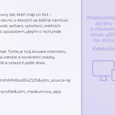
ry lidí, kteří mají co říct –
li věcmi, o kterých se běžně nemluví.
osti, selhání, vyhoření, vnitřních
sto způsobem, jakým o nich jinde
. Tohle je tvůj kousek internetu,
 a odnést si konkrétní otázky,
ě a vztazích ještě dnes.
h=cmthMHBod3IxZ2J5&utm_source=qr
?
=profile&utm_medium=ios_app