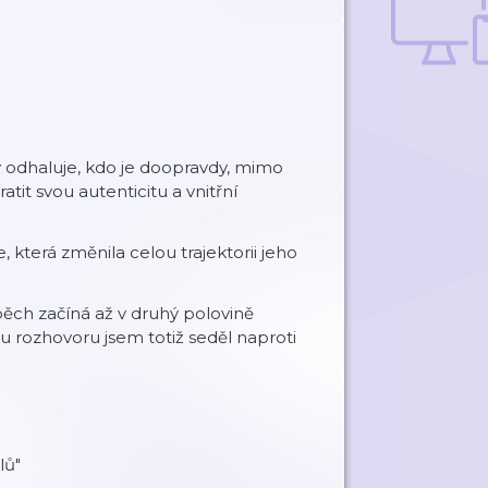
 odhaluje, kdo je doopravdy, mimo
tit svou autenticitu a vnitřní
, která změnila celou trajektorii jeho
spěch začíná až v druhý polovině
nu rozhovoru jsem totiž seděl naproti
lů"