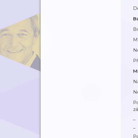
Dě
Ba
B
Mů
N
P
M
N
Ne
Po
zá
Po