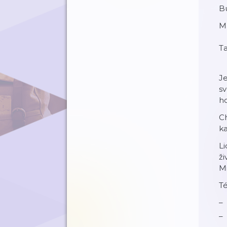
Bu
Má
Ta
J
sv
ho
Ch
ka
Li
ži
Mi
T