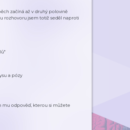
spěch začíná až v druhý polovině
nu rozhovoru jsem totiž seděl naproti
lů"
nysu a pózy
em mu odpověď, kterou si můžete