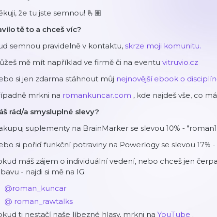
kuji, že tu jste semnou! 🫰🏽
vilo tě to a chceš víc?
uď semnou pravidelně v kontaktu,
skrze moji komunitu.
žeš mě mít například ve firmě či na eventu
vitruvio.cz
ebo si jen zdarma stáhnout můj
nejnovější ebook o disciplí
řípadně mrkni na
romankuncar.com
, kde najdeš vše, co m
áš rád/a smysluplné slevy?
akupuj suplementy na BrainMarker se slevou 10% - "roman1
bo si pořiď funkční potraviny na Powerlogy se slevou 17% -
kud máš zájem o individuální vedení, nebo chceš jen čerpat 
bavu - najdi si mě na IG:
@roman_kuncar
@
roman_rawtalks
kud ti nestačí naše líbezné hlasy, mrkni na
YouTube
.