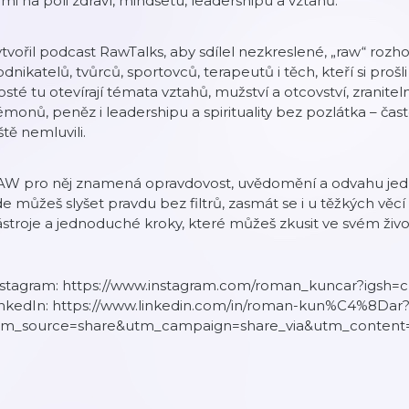
dmi na poli zdraví, mindsetu, leadershipu a vztahů.
tvořil podcast RawTalks, aby sdílel nezkreslené, „raw“ rozhovo
dnikatelů, tvůrců, sportovců, terapeutů i těch, kteří si proš
sté tu otevírají témata vztahů, mužství a otcovství, zraniteln
monů, peněz i leadershipu a spirituality bez pozlátka – ča
ště nemluvili.
W pro něj znamená opravdovost, uvědomění a odvahu jednat
e můžeš slyšet pravdu bez filtrů, zasmát se i u těžkých věcí
stroje a jednoduché kroky, které můžeš zkusit ve svém život
nstagram: https://www.instagram.com/roman_kuncar?igs
inkedIn: https://www.linkedin.com/in/roman-kun%C4%8Dar
tm_source=share&utm_campaign=share_via&utm_content