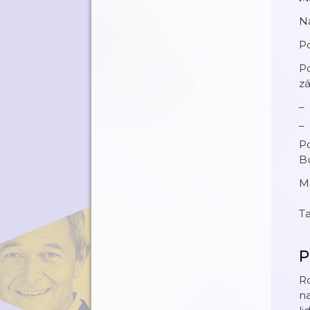
N
Po
Po
zá
Po
Bu
Má
Ta
P
Ro
na