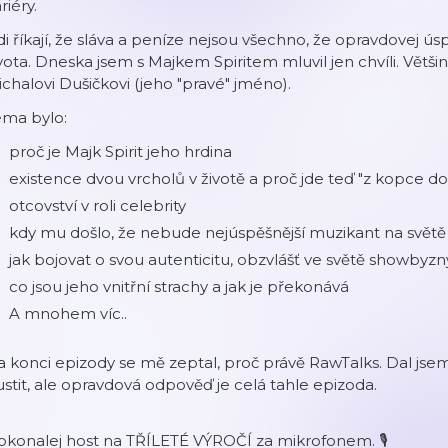
riéry.
di říkají, že sláva a peníze nejsou všechno, že opravdovej ú
vota. Dneska jsem s Majkem Spiritem mluvil jen chvíli. Větši
chalovi Dušičkovi (jeho "pravé" jméno).
éma bylo:
proč je Majk Spirit jeho hrdina
existence dvou vrcholů v životě a proč jde teď "z kopce do
otcovství v roli celebrity
kdy mu došlo, že nebude nejúspěšnější muzikant na světě
jak bojovat o svou autenticitu, obzvlášť ve světě showbyz
co jsou jeho vnitřní strachy a jak je překonává
A mnohem víc..
 konci epizody se mě zeptal, proč právě RawTalks. Dal js
stit, ale opravdová odpověď je celá tahle epizoda.
konalej host na TŘÍLETÉ VÝROČÍ za mikrofonem. 🎙️