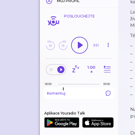
MŮJ PROFIL
ka
Li
POSLOUCHEJTE
ži
Mi
T
1.00
×
00:00
00:00
Komentuj
Na
Aplikace Youradio Talk
pu
Do