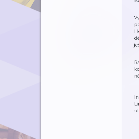
li
Vy
po
Ho
dé
je
RA
kd
ná
I
L
u