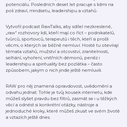
potenciálu. Posledních deset let pracuje s lidmi na
poli zdraví, mindsetu, leadershipu a vztahů.
Vytvořil podcast RawTalks, aby sdílel nezkreslené,
„raw“ rozhovory lidí, kteří mají co říct – podnikatelů,
tvůrců, sportovců, terapeutů i těch, kteří si prošli
věcmi, o kterých se běžně nemluví. Hosté tu otevírají
témata vztahů, mužství a otcovství, zranitelnosti,
selhání, vyhoření, vnitřních démonů, peněz i
leadershipu a spirituality bez pozlátka – často
způsobem, jakým o nich jinde ještě nemluvili.
RAW pro něj znamená opravdovost, uvědomění a
odvahu jednat. Tohle je tvůj kousek internetu, kde
můžeš slyšet pravdu bez filtrů, zasmát se i u těžkých
věcí a odnést si konkrétní otázky, nástroje a
jednoduché kroky, které můžeš zkusit ve svém životě
a vztazích ještě dnes.