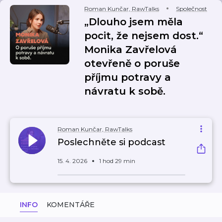
Roman Kunčar, RawTalks
Společnost
„Dlouho jsem měla
pocit, že nejsem dost.“
Monika Zavřelová
otevřeně o poruše
příjmu potravy a
návratu k sobě.
Roman Kunčar, RawTalks
Poslechněte si podcast
15. 4. 2026
1 hod 29 min
INFO
KOMENTÁŘE