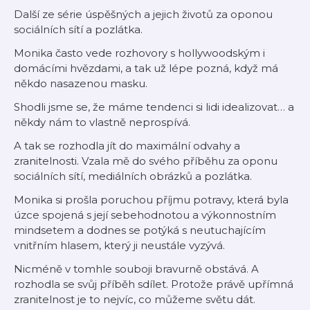
Další ze série úspěšných a jejich životů za oponou
sociálních sítí a pozlátka.
Monika často vede rozhovory s hollywoodským i
domácími hvězdami, a tak už lépe pozná, když má
někdo nasazenou masku.
Shodli jsme se, že máme tendenci si lidi idealizovat… a
někdy nám to vlastně neprospívá.
A tak se rozhodla jít do maximální odvahy a
zranitelnosti. Vzala mě do svého příběhu za oponu
sociálních sítí, mediálních obrázků a pozlátka.
Monika si prošla poruchou příjmu potravy, která byla
úzce spojená s její sebehodnotou a výkonnostním
mindsetem a dodnes se potýká s neutuchajícím
vnitřním hlasem, který ji neustále vyzývá.
Nicméně v tomhle souboji bravurně obstává. A
rozhodla se svůj příběh sdílet. Protože právě upřímná
zranitelnost je to nejvíc, co můžeme světu dát.