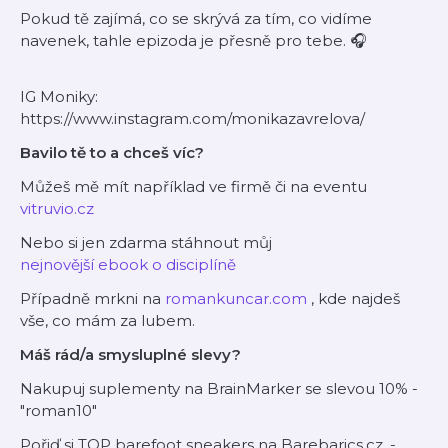
Pokud tě zajímá, co se skrývá za tím, co vidíme
navenek, tahle epizoda je přesně pro tebe. 🎧
IG Moniky:
https://www.instagram.com/monikazavrelova/
Bavilo tě to a chceš víc?
Můžeš mě mít například ve firmě či na eventu
vitruvio.cz
Nebo si jen zdarma stáhnout můj
nejnovější ebook o disciplíně
Případně mrkni na
romankuncar.com
, kde najdeš
vše, co mám za lubem.
Máš rád/a smysluplné slevy?
Nakupuj suplementy na BrainMarker se slevou 10% -
"roman10"
Pořiď si TOP barefoot sneakers na Barebarics.cz. -