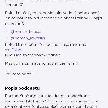
"roman10"
Pokud máš zájem o individuální vedení, nebo chceš
jen čerpat inspiraci, informace a občas i zábavu - najdi
si mě na IG:
@roman_kuncar
@
roman_rawtalks
Pokud ti nestačí naše líbezné hlasy, mrkni na
YouTube
.
Budu rád za feedback i odběr!
Máš tip na zajímavého hosta? Sem s ním.
Tak zase příště!
Popis podcastu
Roman Kunčar je kouč, facilitátor, moderátor a
spoluzakladatel firmy Vitruvio, která se zaměřuje na
ukončení vyhoření ve společnosti a rozvoj lidského