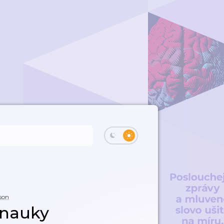
son
 nauky