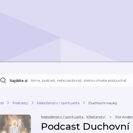
Najděte si:
od
Podcasty
Náboženství / spiritualita
Duchovní nauky
Náboženství / spiritualita
,
Křesťanství
Pol Ander
Podcast Duchovní