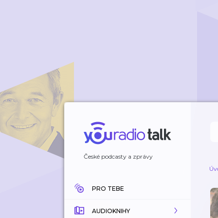
České podcasty a zprávy
Úv
PRO TEBE
AUDIOKNIHY