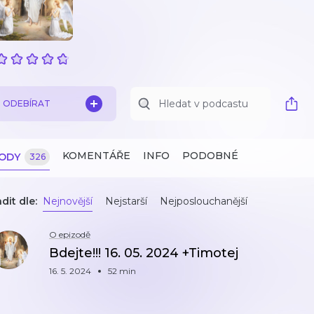
ODEBÍRAT
KOMENTÁŘE
INFO
PODOBNÉ
ZODY
326
dit dle:
Nejnovější
Nejstarší
Nejposlouchanější
O epizodě
Bdejte!!! 16. 05. 2024 +Timotej
16. 5. 2024
52 min