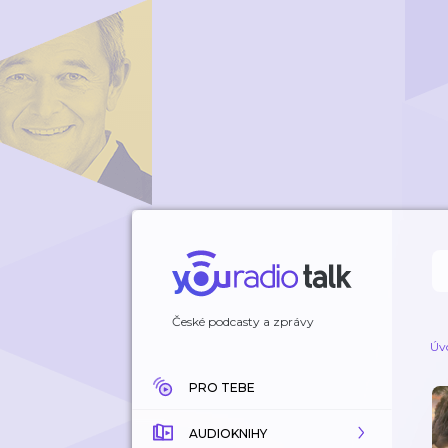
České podcasty a zprávy
Úv
PRO TEBE
AUDIOKNIHY