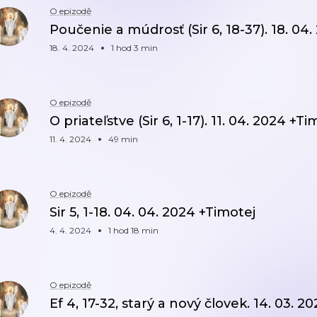
O epizodě
Poučenie a múdrosť (Sir 6, 18-37). 18. 04
18. 4. 2024
1 hod 3 min
O epizodě
O priateľstve (Sir 6, 1-17). 11. 04. 2024 +Ti
11. 4. 2024
49 min
O epizodě
Sir 5, 1-18. 04. 04. 2024 +Timotej
4. 4. 2024
1 hod 18 min
O epizodě
Ef 4, 17-32, starý a nový človek. 14. 03. 2