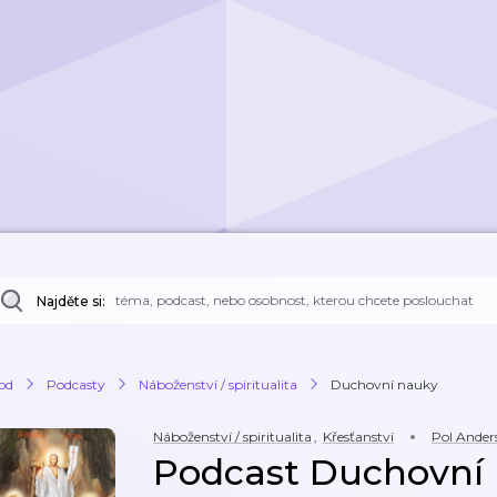
Najděte si:
od
Podcasty
Náboženství / spiritualita
Duchovní nauky
Náboženství / spiritualita
,
Křesťanství
Pol Ander
Podcast Duchovní