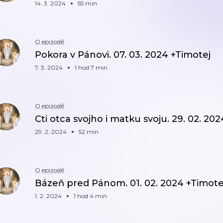
14. 3. 2024
55 min
O epizodě
Pokora v Pánovi. 07. 03. 2024 +Timotej
7. 3. 2024
1 hod 7 min
O epizodě
Cti otca svojho i matku svoju. 29. 02. 20
29. 2. 2024
52 min
O epizodě
Bázeň pred Pánom. 01. 02. 2024 +Timote
1. 2. 2024
1 hod 4 min