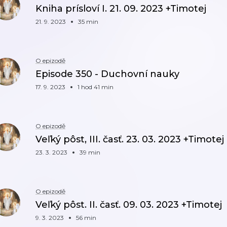
Kniha prísloví I. 21. 09. 2023 +Timotej
21. 9. 2023
35 min
O epizodě
Episode 350 - Duchovní nauky
17. 9. 2023
1 hod 41 min
O epizodě
Veľký pôst, III. časť. 23. 03. 2023 +Timotej
23. 3. 2023
39 min
O epizodě
Veľký pôst. II. časť. 09. 03. 2023 +Timotej
9. 3. 2023
56 min