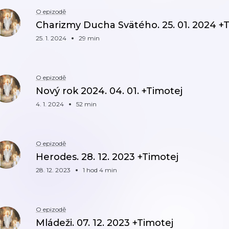
O epizodě
Charizmy Ducha Svätého. 25. 01. 2024 +
25. 1. 2024
29 min
O epizodě
Nový rok 2024. 04. 01. +Timotej
4. 1. 2024
52 min
O epizodě
Herodes. 28. 12. 2023 +Timotej
28. 12. 2023
1 hod 4 min
O epizodě
Mládeži. 07. 12. 2023 +Timotej