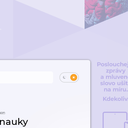
son
 nauky