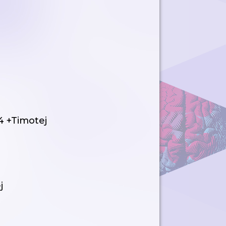
24 +Timotej
j