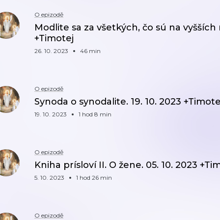
O epizodě
Modlite sa za všetkých, čo sú na vyšších 
+Timotej
26. 10. 2023
46 min
O epizodě
Synoda o synodalite. 19. 10. 2023 +Timote
19. 10. 2023
1 hod 8 min
O epizodě
Kniha prísloví II. O žene. 05. 10. 2023 +Ti
5. 10. 2023
1 hod 26 min
O epizodě