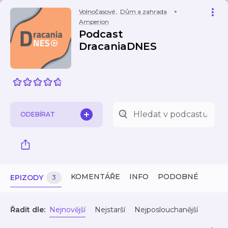
Volnočasové
,
Dům a zahrada
Amperion
Podcast
DracaniaDNES
ODEBÍRAT
KOMENTÁŘE
INFO
PODOBNÉ
EPIZODY
3
Řadit dle:
Nejnovější
Nejstarší
Nejposlouchanější