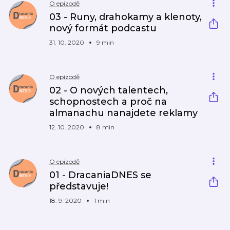
O epizodě
03 - Runy, drahokamy a klenoty,
nový formát podcastu
31. 10. 2020
9 min
O epizodě
02 - O nových talentech,
schopnostech a proč na
almanachu nanajdete reklamy
12. 10. 2020
8 min
O epizodě
01 - DracaniaDNES se
představuje!
18. 9. 2020
1 min