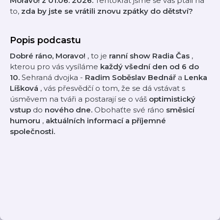
Moravo!
z 01.06. 2026.
Tentokrát jsme se vás ptali na
to,
zda by jste se vrátili znovu zpátky do dětství?
Popis podcastu
Dobré ráno, Moravo!
, to je
ranní show Radia Čas
,
kterou pro vás vysíláme
každý všední den od 6 do
10.
Sehraná dvojka -
Radim Soběslav Bednář
a
Lenka
Líšková
, vás přesvědčí o tom, že se dá vstávat s
úsměvem na tváři a postarají se o váš
optimistický
vstup
do
nového dne.
Obohaťte své ráno
směsicí
humoru
,
aktuálních informací a příjemné
společnosti.