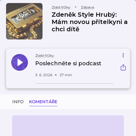
Zlaté 90ky
Zábava
Zdeněk Style Hrubý:
Mám novou přítelkyni a
chci dítě
Zlaté 90ky
Poslechněte si podcast
3. 6. 2026
27 min
INFO
KOMENTÁŘE