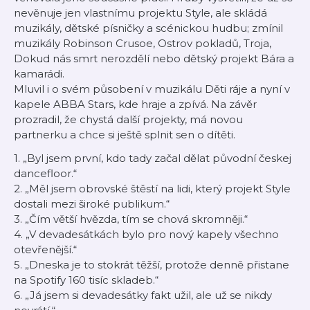
nevěnuje jen vlastnímu projektu Style, ale skládá
muzikály, dětské písničky a scénickou hudbu; zmínil
muzikály Robinson Crusoe, Ostrov pokladů, Troja,
Dokud nás smrt nerozdělí nebo dětský projekt Bára a
kamarádi.
Mluvil i o svém působení v muzikálu Děti ráje a nyní v
kapele ABBA Stars, kde hraje a zpívá. Na závěr
prozradil, že chystá další projekty, má novou
partnerku a chce si ještě splnit sen o dítěti.
1. „Byl jsem první, kdo tady začal dělat původní českej
dancefloor.“
2. „Měl jsem obrovské štěstí na lidi, který projekt Style
dostali mezi široké publikum.“
3. „Čím větší hvězda, tím se chová skromněji.“
4. „V devadesátkách bylo pro nový kapely všechno
otevřenější.“
5. „Dneska je to stokrát těžší, protože denně přistane
na Spotify 160 tisíc skladeb.“
6. „Já jsem si devadesátky fakt užil, ale už se nikdy