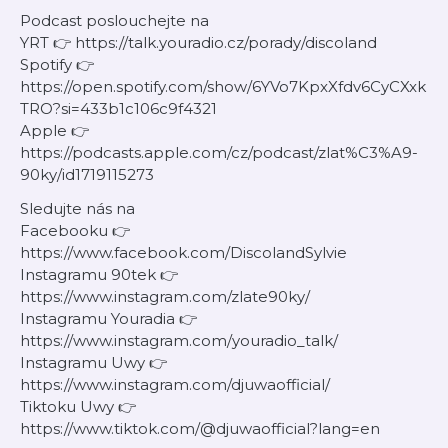
Podcast poslouchejte na
YRT 👉 https://talk.youradio.cz/porady/discoland
Spotify 👉
https://open.spotify.com/show/6YVo7KpxXfdv6CyCXxk
TRO?si=433b1c106c9f4321
Apple 👉
https://podcasts.apple.com/cz/podcast/zlat%C3%A9-
90ky/id1719115273
Sledujte nás na
Facebooku 👉
https://www.facebook.com/DiscolandSylvie
Instagramu 90tek 👉
https://www.instagram.com/zlate90ky/
Instagramu Youradia 👉
https://www.instagram.com/youradio_talk/
Instagramu Uwy 👉
https://www.instagram.com/djuwaofficial/
Tiktoku Uwy 👉
https://www.tiktok.com/@djuwaofficial?lang=en