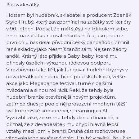
#devadesátky
Hostem byl hudebník, skladatel a producent Zdeněk
Style Hrubý, který zavzpomínal na začátky své kariéry
v 90. letech. Popsal, že měl štěstí na lidi kolem sebe,
hned na začátku napsal několik hitů a jako jeden z
prvních u nás dělal původní český dancefloor. Zmínil
rané skladby jako Nesmíš tančit sám, Nejsem žádný
anděl, Krásný léto přijde a Baby, baby, které mu
přinesly úspěch i výraznou rádiovou podporu.
V rozhovoru také líčil, jak fungoval hudební byznys v
devadesátkách: hodně hraní po diskotékách, velké
akce jako Megadance festival, turné s dalšími
hvězdami a silnou roli rádií. Řekl, že tehdy byla
hudební branže otevřenější novým projektům,
zatímco dnes je podle něj prosazení mnohem těžší
kvůli obrovské konkurenci, streamingu a AI.
Vyzdvihl také, že se mu tehdy dařilo i finančně, a
přiznal, že z devadesátek mu chybí hlavně lepší
vztahy mezi lidmi v branži. Druhá část rozhovoru se
věnovala jeho současné práci. Hrubý vysvětlil, že už se