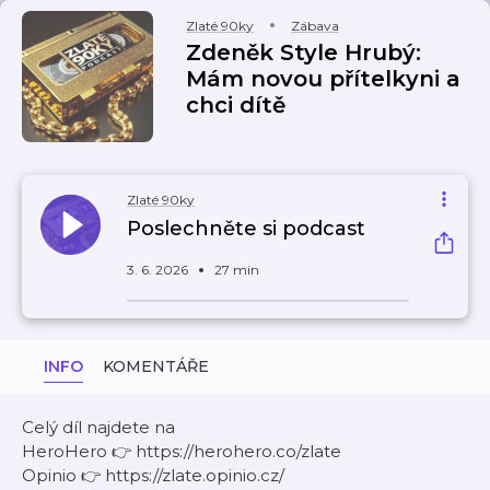
Zlaté 90ky
Zábava
Zdeněk Style Hrubý:
Mám novou přítelkyni a
chci dítě
Zlaté 90ky
Poslechněte si podcast
3. 6. 2026
27 min
INFO
KOMENTÁŘE
Celý díl najdete na
HeroHero 👉 https://herohero.co/zlate
Opinio 👉 https://zlate.opinio.cz/