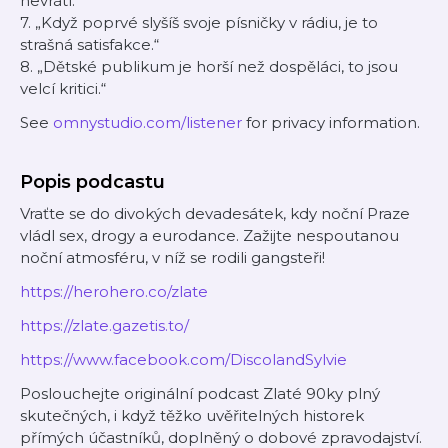
nevrátí.“
7. „Když poprvé slyšíš svoje písničky v rádiu, je to
strašná satisfakce.“
8. „Dětské publikum je horší než dospěláci, to jsou
velcí kritici.“
See
omnystudio.com/listener
for privacy information.
Popis podcastu
Vraťte se do divokých devadesátek, kdy noční Praze
vládl sex, drogy a eurodance. Zažijte nespoutanou
noční atmosféru, v níž se rodili gangsteři!
https://herohero.co/zlate
https://zlate.gazetis.to/
https://www.facebook.com/DiscolandSylvie
Poslouchejte originální podcast Zlaté 90ky plný
skutečných, i když těžko uvěřitelných historek
přímých účastníků, doplněný o dobové zpravodajství.