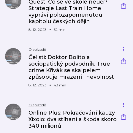
Quest: Co se ve škole neučí?
Strategie Last Train Home
vypráví polozapomenutou
kapitolu českých dějin
8. 12. 2023
52 min
O epizodě
Čelisti: Doktor Bolíto a
sociopatický podvodník. True
crime Křivák se skalpelem
způsobuje mrazení i nevolnost
8. 12. 2023
43 min
O epizodě
Online Plus: Pokračování kauzy
Xixoio: dva stíhaní a škoda skoro
340 milionů