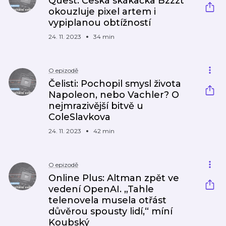
Quest: Česká skákačka Bzzzt
okouzluje pixel artem i
vypiplanou obtížností
24. 11. 2023
34 min
O epizodě
Čelisti: Pochopil smysl života
Napoleon, nebo Vachler? O
nejmrazivější bitvě u
ColeSlavkova
24. 11. 2023
42 min
O epizodě
Online Plus: Altman zpět ve
vedení OpenAI. „Tahle
telenovela musela otřást
důvěrou spousty lidí,“ míní
Koubský