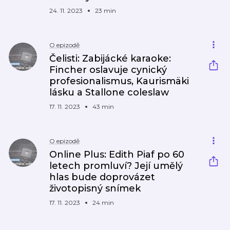
24. 11. 2023
23 min
O epizodě
Čelisti: Zabijácké karaoke:
Fincher oslavuje cynický
profesionalismus, Kaurismäki
lásku a Stallone coleslaw
17. 11. 2023
43 min
O epizodě
Online Plus: Edith Piaf po 60
letech promluví? Její umělý
hlas bude doprovázet
životopisný snímek
17. 11. 2023
24 min