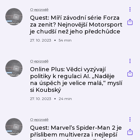
O epizodě
Quest: Míří závodní série Forza
za zenit? Nejnovější Motorsport
je chudší než jeho předchůdce
27. 10. 2023
54 min
O epizodě
Online Plus: Vědci vyzývají
politiky k regulaci AI. „Naděje
na úspěch je velice malá,“ myslí
si Koubský
27. 10. 2023
24 min
O epizodě
Quest: Marvel’s Spider-Man 2 je
příslibem multiverza i nejlepší