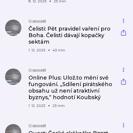
8. 12. 2023
23 min
O epizodě
Čelisti: Pět pravidel vaření pro
Boha. Čelisti dávají kopačky
sektám
1. 12. 2023
43 min
O epizodě
Online Plus: Ulož.to mění své
fungování. „Sdílení pirátského
obsahu už není atraktivní
byznys,“ hodnotí Koubský
1. 12. 2023
23 min
O epizodě