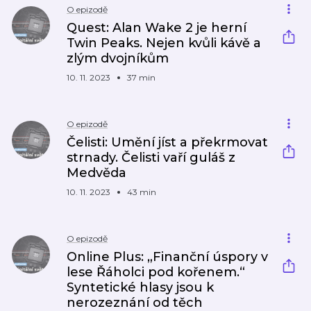
O epizodě
Quest: Alan Wake 2 je herní
Twin Peaks. Nejen kvůli kávě a
zlým dvojníkům
10. 11. 2023
37 min
O epizodě
Čelisti: Umění jíst a překrmovat
strnady. Čelisti vaří guláš z
Medvěda
10. 11. 2023
43 min
O epizodě
Online Plus: „Finanční úspory v
lese Řáholci pod kořenem.“
Syntetické hlasy jsou k
nerozeznání od těch