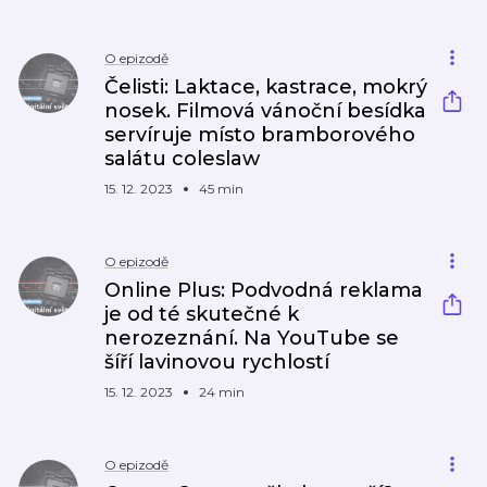
O epizodě
Čelisti: Laktace, kastrace, mokrý
nosek. Filmová vánoční besídka
servíruje místo bramborového
salátu coleslaw
15. 12. 2023
45 min
O epizodě
Online Plus: Podvodná reklama
je od té skutečné k
nerozeznání. Na YouTube se
šíří lavinovou rychlostí
15. 12. 2023
24 min
O epizodě