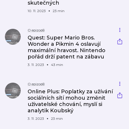
skutečných
10. 11. 2023
23 min
O epizodě
Quest: Super Mario Bros.
Wonder a Pikmin 4 oslavují
maximální hravost. Nintendo
pořád drží patent na zábavu
3. 11. 2023
43 min
O epizodě
Online Plus: Poplatky za užívání
sociálních sítí mohou změnit
uživatelské chování, myslí si
analytik Koubský
3. 11. 2023
23 min