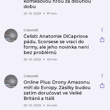
komiksovou hrou za dlouhou
dobu
20. 10. 2023
57 min
O epizodě
Čelisti: Anatomie DiCapriova
pádu. Scorsese se vrací do
formy, ale jeho novinka není
bez problémů
20. 10. 2023
43 min
O epizodě
Online Plus: Drony Amazonu
míří do Evropy. Zásilky budou
zatím doručovat ve Velké
Británii a Itálii
20. 10. 2023
24 min