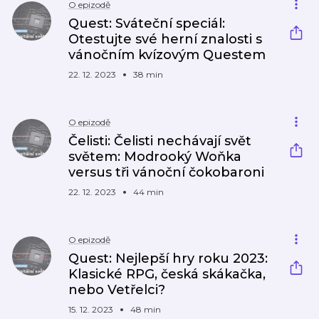
O epizodě
Quest: Sváteční speciál:
Otestujte své herní znalosti s
vánočním kvízovým Questem
22. 12. 2023
38 min
O epizodě
Čelisti: Čelisti nechávají svět
světem: Modrooký Woňka
versus tři vánoční čokobaroni
22. 12. 2023
44 min
O epizodě
Quest: Nejlepší hry roku 2023:
Klasické RPG, česká skákačka,
nebo Vetřelci?
15. 12. 2023
48 min