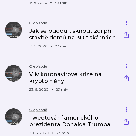
15. 5. 2020
43 min
O epizodě
Jak se budou tisknout zdi při
stavbě domů na 3D tiskárnách
16. 5. 2020
23 min
O epizodě
Vliv koronavirové krize na
kryptoměny
23. 5. 2020
23 min
O epizodě
Tweetování amerického
prezidenta Donalda Trumpa
30. 5. 2020
23 min