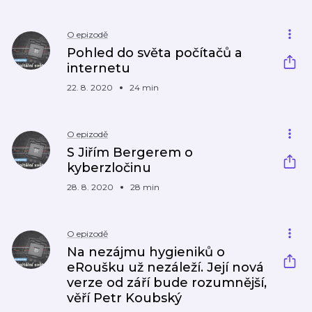
O epizodě
Pohled do světa počítačů a
internetu
22. 8. 2020
24 min
O epizodě
S Jiřím Bergerem o
kyberzločinu
28. 8. 2020
28 min
O epizodě
Na nezájmu hygieniků o
eRoušku už nezáleží. Její nová
verze od září bude rozumnější,
věří Petr Koubský