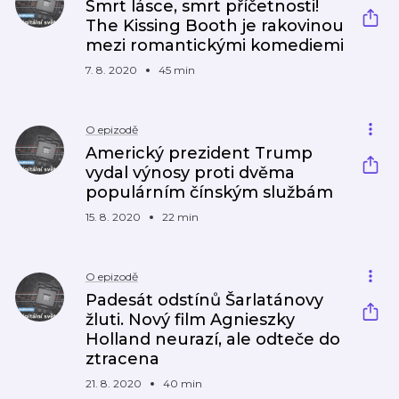
Smrt lásce, smrt příčetnosti!
The Kissing Booth je rakovinou
mezi romantickými komediemi
7. 8. 2020
45 min
O epizodě
Americký prezident Trump
vydal výnosy proti dvěma
populárním čínským službám
15. 8. 2020
22 min
O epizodě
Padesát odstínů Šarlatánovy
žluti. Nový film Agnieszky
Holland neurazí, ale odteče do
ztracena
21. 8. 2020
40 min