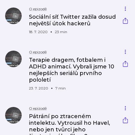
O epizodě
Sociální síť Twitter zažila dosud
největší útok hackerů
18. 7. 2020
23 min
O epizodě
Terapie dragem, fotbalem i
ADHD animací. Vybrali jsme 10
nejlepších seriálů prvního
pololetí
23. 7. 2020
7 min
O epizodě
Pátrání po ztraceném
intelektu. Vytrousil ho Havel,
nebo jen tvůrci jeho