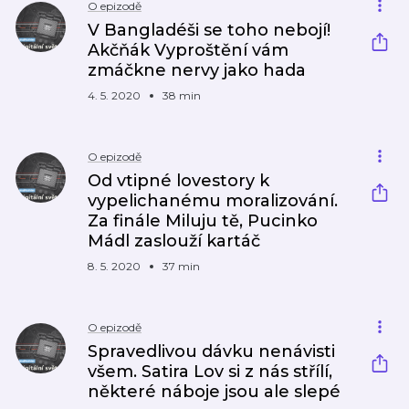
O epizodě
V Bangladéši se toho nebojí!
Akčňák Vyproštění vám
zmáčkne nervy jako hada
4. 5. 2020
38 min
O epizodě
Od vtipné lovestory k
vypelichanému moralizování.
Za finále Miluju tě, Pucinko
Mádl zaslouží kartáč
8. 5. 2020
37 min
O epizodě
Spravedlivou dávku nenávisti
všem. Satira Lov si z nás střílí,
některé náboje jsou ale slepé