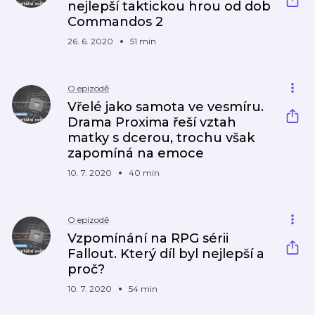
nejlepší taktickou hrou od dob
Commandos 2
26. 6. 2020
51 min
O epizodě
Vřelé jako samota ve vesmíru.
Drama Proxima řeší vztah
matky s dcerou, trochu však
zapomíná na emoce
10. 7. 2020
40 min
O epizodě
Vzpomínání na RPG sérii
Fallout. Který díl byl nejlepší a
proč?
10. 7. 2020
54 min