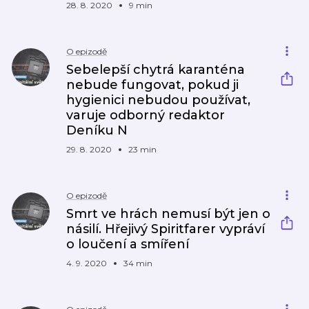
28. 8. 2020
9 min
O epizodě
Sebelepší chytrá karanténa
nebude fungovat, pokud ji
hygienici nebudou používat,
varuje odborný redaktor
Deníku N
29. 8. 2020
23 min
O epizodě
Smrt ve hrách nemusí být jen o
násilí. Hřejivý Spiritfarer vypráví
o loučení a smíření
4. 9. 2020
34 min