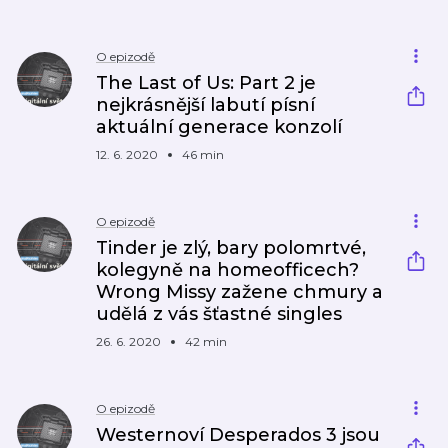
O epizodě
The Last of Us: Part 2 je
nejkrásnější labutí písní
aktuální generace konzolí
12. 6. 2020
46 min
O epizodě
Tinder je zlý, bary polomrtvé,
kolegyně na homeofficech?
Wrong Missy zažene chmury a
udělá z vás šťastné singles
26. 6. 2020
42 min
O epizodě
Westernoví Desperados 3 jsou