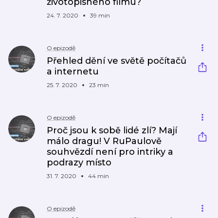
životopisného filmu?
24. 7. 2020
39 min
O epizodě
Přehled dění ve světě počítačů
a internetu
25. 7. 2020
23 min
O epizodě
Proč jsou k sobě lidé zlí? Mají
málo dragu! V RuPaulově
souhvězdí není pro intriky a
podrazy místo
31. 7. 2020
44 min
O epizodě