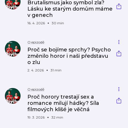
Brutalismus jako symbol zla?
Lásku ke starým domům máme
v genech
16. 4. 2026
30 min
O epizodě
Proč se bojíme sprchy? Psycho
změnilo horor i naši představu
o zlu
2. 4. 2026
31 min
O epizodě
Proč horory trestají sex a
romance milují hádky? Síla
filmových klišé je věčná
19. 3. 2026
32 min