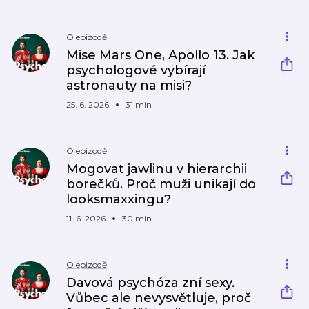
O epizodě
Mise Mars One, Apollo 13. Jak
psychologové vybírají
astronauty na misi?
25. 6. 2026
31 min
O epizodě
Mogovat jawlinu v hierarchii
borečků. Proč muži unikají do
looksmaxxingu?
11. 6. 2026
30 min
O epizodě
Davová psychóza zní sexy.
Vůbec ale nevysvětluje, proč