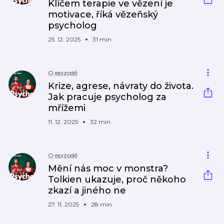
Klíčem terapie ve vězení je
motivace, říká vězeňský
psycholog
25. 12. 2025
31 min
O epizodě
Krize, agrese, návraty do života.
Jak pracuje psycholog za
mřížemi
11. 12. 2025
32 min
O epizodě
Mění nás moc v monstra?
Tolkien ukazuje, proč někoho
zkazí a jiného ne
27. 11. 2025
28 min