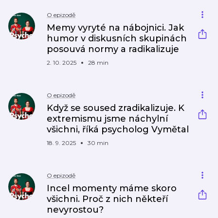
O epizodě
Memy vyryté na nábojnici. Jak
humor v diskusních skupinách
posouvá normy a radikalizuje
2. 10. 2025
28 min
O epizodě
Když se soused zradikalizuje. K
extremismu jsme náchylní
všichni, říká psycholog Vymětal
18. 9. 2025
30 min
O epizodě
Incel momenty máme skoro
všichni. Proč z nich někteří
nevyrostou?