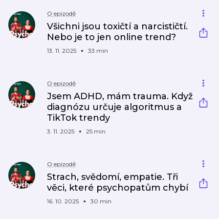
O epizodě
Všichni jsou toxičtí a narcističtí.
Nebo je to jen online trend?
13. 11. 2025
33 min
O epizodě
Jsem ADHD, mám trauma. Když
diagnózu určuje algoritmus a
TikTok trendy
3. 11. 2025
25 min
O epizodě
Strach, svědomí, empatie. Tři
věci, které psychopatům chybí
16. 10. 2025
30 min