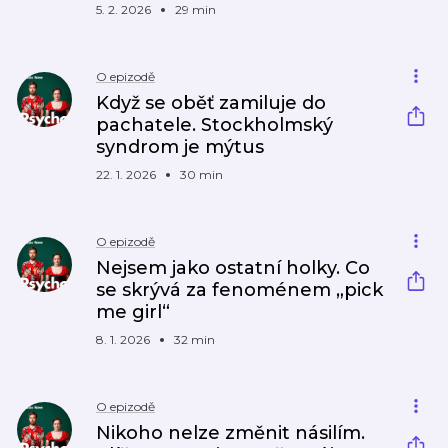
5. 2. 2026
29 min
O epizodě
Když se oběť zamiluje do
pachatele. Stockholmský
syndrom je mýtus
22. 1. 2026
30 min
O epizodě
Nejsem jako ostatní holky. Co
se skrývá za fenoménem „pick
me girl“
8. 1. 2026
32 min
O epizodě
Nikoho nelze změnit násilím.