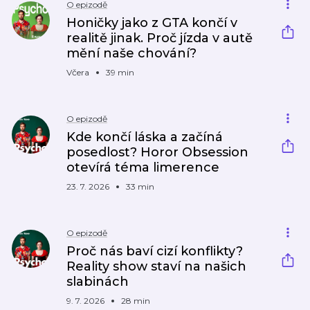
O epizodě
Honičky jako z GTA končí v
realitě jinak. Proč jízda v autě
mění naše chování?
Včera
39 min
O epizodě
Kde končí láska a začíná
posedlost? Horor Obsession
otevírá téma limerence
23. 7. 2026
33 min
O epizodě
Proč nás baví cizí konflikty?
Reality show staví na našich
slabinách
9. 7. 2026
28 min