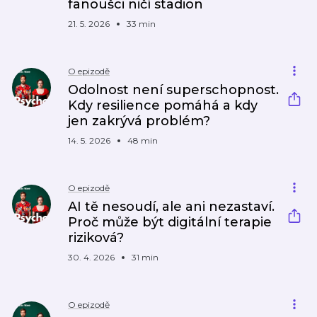
fanoušci ničí stadion
21. 5. 2026
33 min
O epizodě
Odolnost není superschopnost.
Kdy resilience pomáhá a kdy
jen zakrývá problém?
14. 5. 2026
48 min
O epizodě
AI tě nesoudí, ale ani nezastaví.
Proč může být digitální terapie
riziková?
30. 4. 2026
31 min
O epizodě