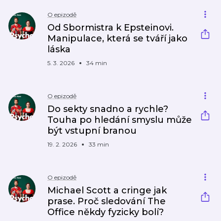
O epizodě
Od Sbormistra k Epsteinovi.
Manipulace, která se tváří jako
láska
5. 3. 2026
34 min
O epizodě
Do sekty snadno a rychle?
Touha po hledání smyslu může
být vstupní branou
19. 2. 2026
33 min
O epizodě
Michael Scott a cringe jak
prase. Proč sledování The
Office někdy fyzicky bolí?