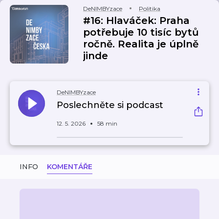
DeNIMBYzace
Politika
#16: Hlaváček: Praha
potřebuje 10 tisíc bytů
ročně. Realita je úplně
jinde
DeNIMBYzace
Poslechněte si podcast
12. 5. 2026
58 min
INFO
KOMENTÁŘE