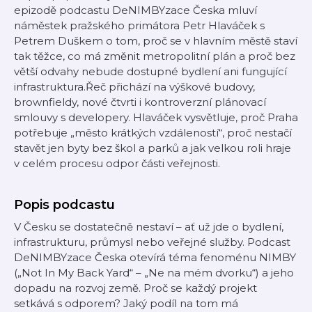
epizodě podcastu DeNIMBYzace Česka mluví
náměstek pražského primátora Petr Hlaváček s
Petrem Duškem o tom, proč se v hlavním městě staví
tak těžce, co má změnit metropolitní plán a proč bez
větší odvahy nebude dostupné bydlení ani fungující
infrastruktura.Řeč přichází na výškové budovy,
brownfieldy, nové čtvrti i kontroverzní plánovací
smlouvy s developery. Hlaváček vysvětluje, proč Praha
potřebuje „město krátkých vzdáleností“, proč nestačí
stavět jen byty bez škol a parků a jak velkou roli hraje
v celém procesu odpor části veřejnosti.
Popis podcastu
V Česku se dostatečně nestaví – ať už jde o bydlení,
infrastrukturu, průmysl nebo veřejné služby. Podcast
DeNIMBYzace Česka otevírá téma fenoménu NIMBY
(„Not In My Back Yard“ – „Ne na mém dvorku“) a jeho
dopadu na rozvoj země. Proč se každý projekt
setkává s odporem? Jaký podíl na tom má