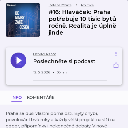
DeNIMBYzace
Politika
#16: Hlaváček: Praha
potřebuje 10 tisíc bytů
ročně. Realita je úplně
jinde
DeNIMBYzace
Poslechněte si podcast
12. 5. 2026
58 min
INFO
KOMENTÁŘE
Praha se dusí vlastní pomalostí. Byty chybí,
povolování trvá roky a každý větší projekt naráží na
odpor, připomínky i nekonečné debaty. V nové