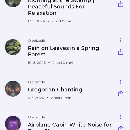
Morning at the Swamp |
Peaceful Sounds For
Relaxation
17. 5. 2026
2 hod 0 min
O epizodě
Rain on Leaves in a Spring
Forest
10. 5. 2026
2 hod 0 min
O epizodě
Gregorian Chanting
3. 5. 2026
2 hod 0 min
O epizodě
Airplane Cabin White Noise for