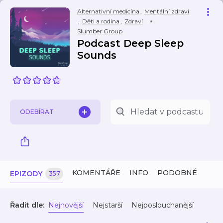
Alternativní medicína
,
Mentální zdraví
,
Děti a rodina
,
Zdraví
Slumber Group
Podcast Deep Sleep
Sounds
ODEBÍRAT
KOMENTÁŘE
INFO
PODOBNÉ
EPIZODY
357
Řadit dle:
Nejnovější
Nejstarší
Nejposlouchanější