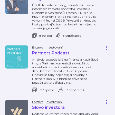
ČSOB Private banking, přináší exkluzivní
informace ze světa bohatství, investic a
ekonomických trendů. Dominik Rusinko,
hlavní ekonom Patria Finance a Jan Poulík,
výkonný ředitel ČSOB Private Banking, si s
hosty povídají o tom, co hýbe trhem, jak ho
ovlivňuje geopolitic
…
8 epizod
3 odběratelé
Byznys
,
Investování
Partners Podcast
Analytici a specialisté na finance a kapitálové
trhy z Partners komentují a uvádějí do
souvislostí domácí i světové ekonomické
dění, které může ovlivnit i vaše peníze.
Dozvíte se taky nejžhavější novinky z
Partners Banky, s nimiž se dříve nebo
později setkáte třeba v na
…
127 epizod
13 odběratelů
Byznys
,
Investování
Slovo investora
Podcast ve kterém rozebíráme aktuální dění