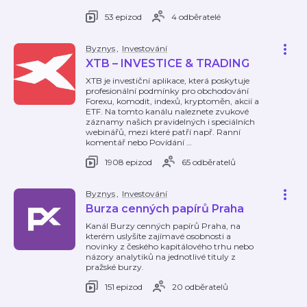
53 epizod
4 odběratelé
Byznys
,
Investování
XTB – INVESTICE & TRADING
XTB je investiční aplikace, která poskytuje
profesionální podmínky pro obchodování
Forexu, komodit, indexů, kryptoměn, akcií a
ETF. Na tomto kanálu naleznete zvukové
záznamy našich pravidelných i speciálních
webinářů, mezi které patří např. Ranní
komentář nebo Povídání
…
1908 epizod
65 odběratelů
Byznys
,
Investování
Burza cenných papírů Praha
Kanál Burzy cenných papírů Praha, na
kterém uslyšíte zajímavé osobnosti a
novinky z českého kapitálového trhu nebo
názory analytiků na jednotlivé tituly z
pražské burzy.
151 epizod
20 odběratelů