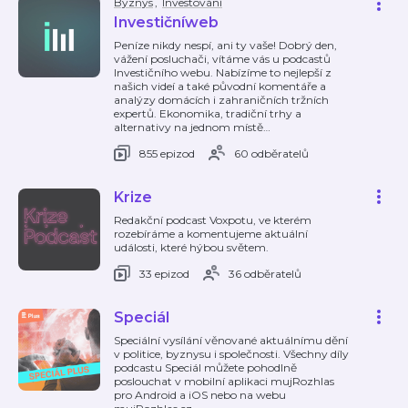
Byznys
,
Investování
Investičníweb
Peníze nikdy nespí, ani ty vaše! Dobrý den,
vážení posluchači, vítáme vás u podcastů
Investičního webu. Nabízíme to nejlepší z
našich videí a také původní komentáře a
analýzy domácích i zahraničních tržních
expertů. Ekonomika, tradiční trhy a
alternativy na jednom místě
…
855 epizod
60 odběratelů
Krize
Redakční podcast Voxpotu, ve kterém
rozebíráme a komentujeme aktuální
události, které hýbou světem.
33 epizod
36 odběratelů
Speciál
Speciální vysílání věnované aktuálnímu dění
v politice, byznysu i společnosti. Všechny díly
podcastu Speciál můžete pohodlně
poslouchat v mobilní aplikaci mujRozhlas
pro Android a iOS nebo na webu