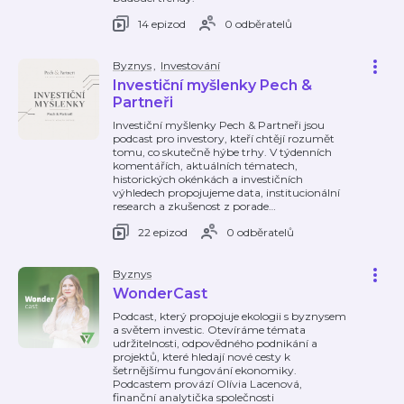
14 epizod
0 odběratelů
Byznys
,
Investování
Investiční myšlenky Pech &
Partneři
Investiční myšlenky Pech & Partneři jsou
podcast pro investory, kteří chtějí rozumět
tomu, co skutečně hýbe trhy. V týdenních
komentářích, aktuálních tématech,
historických okénkách a investičních
výhledech propojujeme data, institucionální
research a zkušenost z porade
…
22 epizod
0 odběratelů
Byznys
WonderCast
Podcast, který propojuje ekologii s byznysem
a světem investic. Otevíráme témata
udržitelnosti, odpovědného podnikání a
projektů, které hledají nové cesty k
šetrnějšímu fungování ekonomiky.
Podcastem provází Olívia Lacenová,
finanční analytička společnosti