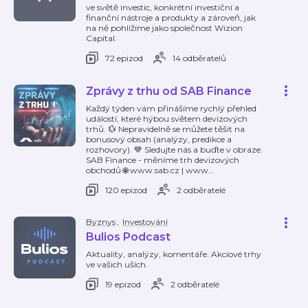
ve světě investic, konkrétní investiční a
finanční nástroje a produkty a zároveň, jak
na ně pohlížíme jako společnost Wizion
Capital.
72 epizod
14 odběratelů
Zprávy z trhu od SAB Finance
Každý týden vám přinášíme rychlý přehled
událostí, které hýbou světem devizových
trhů. 💱 Nepravidelně se můžete těšit na
bonusový obsah (analýzy, predikce a
rozhovory). 💙 Sledujte nás a buďte v obraze.
SAB Finance - měníme trh devizových
obchodů 🌐 www.sab.cz | www
…
120 epizod
2 odběratelé
Byznys
,
Investování
Bulios Podcast
Aktuality, analýzy, komentáře. Akciové trhy
ve vašich uších.
19 epizod
2 odběratelé