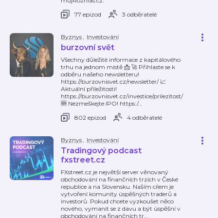
mujRozhlas.cz.
77 epizod
3 odběratelé
Byznys
,
Investování
burzovní svět
Všechny důležité informace z kapitálového
trhu na jednom místě 📩 🚀 Přihlaste se k
odběru našeho newsletteru!
⁠⁠⁠⁠https://burzovnisvet.cz/newsletter/⁠⁠⁠⁠ 📈
Aktuální příležitosti!
⁠⁠⁠⁠https://burzovnisvet.cz/investice/prilezitost/⁠⁠⁠⁠
🆕 Nezmeškejte IPO! ⁠⁠⁠⁠https:/
…
802 epizod
4 odběratelé
Byznys
,
Investování
Tradingový podcast
fxstreet.cz
FXstreet.cz je největší server věnovaný
obchodování na finančních trzích v České
republice a na Slovensku. Naším cílem je
vytvoření komunity úspěšných traderů a
investorů. Pokud chcete vyzkoušet něco
nového, vymanit se z davu a být úspěšní v
obchodování na finančních tr
…