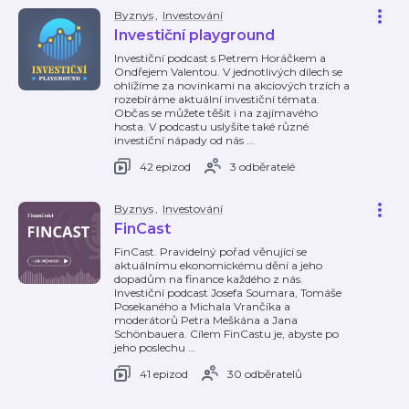
Byznys
,
Investování
Investiční playground
Investiční podcast s Petrem Horáčkem a
Ondřejem Valentou. V jednotlivých dílech se
ohlížíme za novinkami na akciových trzích a
rozebíráme aktuální investiční témata.
Občas se můžete těšit i na zajímavého
hosta. V podcastu uslyšíte také různé
investiční nápady od nás
…
42 epizod
3 odběratelé
Byznys
,
Investování
FinCast
FinCast. Pravidelný pořad věnující se
aktuálnímu ekonomickému dění a jeho
dopadům na finance každého z nás.
Investiční podcast Josefa Soumara, Tomáše
Posekaného a Michala Vrančíka a
moderátorů Petra Meškána a Jana
Schönbauera. Cílem FinCastu je, abyste po
jeho poslechu
…
41 epizod
30 odběratelů