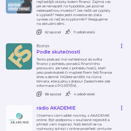
nejčastější otázky kolem financí. Zajímá vás
jak se nenapálit na hypotéce, jak poznat
nebezpečnou investici? Jak nežít od výplaty
k výplatě? Nebo jestli investice do zlata
vynese víc než do kryptoměn? Reagujeme
na aktuální dění
…
62 epizod
11 odběratelů
Byznys
Podle skutečnosti
Tento podcast má nahlédnout do světa
financí z pohledu poradců finančního
plánování, ale také z pohledu hostů, kteří
jako podnikatelé či majitelé firem řeší finance
dnes a denně. Můžete se těšit na různá
témata, která jdou s dobou! Zaslechnete zde
informace o POJIŠTĚNÍ,
…
68 epizod
4 odběratelé
rádio AKADEMIE
Chceme s vámi sdílet novinky z AKADEMIE
online. Být podporou v současné nejistotě a
přinést vám inspiraci. Naši lektoři se na
rozhovory schází v online prostředí, omluvte