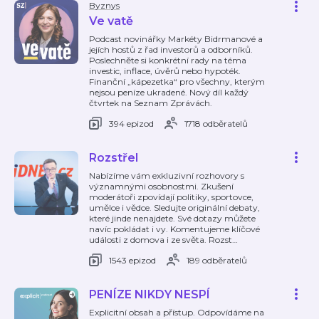
Byznys
Ve vatě
Podcast novinářky Markéty Bidrmanové a
jejích hostů z řad investorů a odborníků.
Poslechněte si konkrétní rady na téma
investic, inflace, úvěrů nebo hypoték.
Finanční „kápezetka“ pro všechny, kterým
nejsou peníze ukradené. Nový díl každý
čtvrtek na Seznam Zprávách.
394 epizod
1718 odběratelů
Rozstřel
Nabízíme vám exkluzivní rozhovory s
významnými osobnostmi. Zkušení
moderátoři zpovídají politiky, sportovce,
umělce i vědce. Sledujte originální debaty,
které jinde nenajdete. Své dotazy můžete
navíc pokládat i vy. Komentujeme klíčové
události z domova i ze světa. Rozst
…
1543 epizod
189 odběratelů
PENÍZE NIKDY NESPÍ
Explicitní obsah a přístup. Odpovídáme na