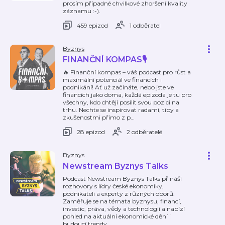
prosím případné chvilkové zhoršení kvality
záznamu :-).
459 epizod
1 odběratel
Byznys
FINANČNÍ KOMPAS🎙️
🔥 Finanční kompas – váš podcast pro růst a
maximální potenciál ve financích i
podnikání! Ať už začínáte, nebo jste ve
financích jako doma, každá epizoda je tu pro
všechny, kdo chtějí posílit svou pozici na
trhu. Nechte se inspirovat radami, tipy a
zkušenostmi přímo z p
…
28 epizod
2 odběratelé
Byznys
Newstream Byznys Talks
Podcast Newstream Byznys Talks přináší
rozhovory s lídry české ekonomiky,
podnikateli a experty z různých oborů.
Zaměřuje se na témata byznysu, financí,
investic, práva, vědy a technologií a nabízí
pohled na aktuální ekonomické dění i
budoucí trendy.