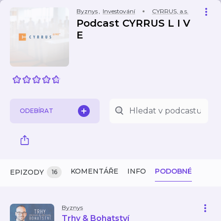
Byznys
,
Investování
CYRRUS, a.s.
Podcast CYRRUS L I V
E
ODEBÍRAT
KOMENTÁŘE
INFO
PODOBNÉ
EPIZODY
16
Byznys
Trhy & Bohatství