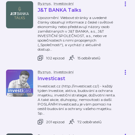
Byznys
,
Investování
J&T BANKA Talks
Upozornění: Webové stránky a uvedené
články obsahují informace z české i světové
ekonomiky nebo představují názory osob
zaměstnaných v J&T BANKA, a.s., J&T
INVESTIČNÍ SPOLEČNOST, a.s., nebo ve
společnostech s nimi propojených
(„Společnosti“), a vychází z aktuálně
dostup
…
102 epizod
15 odběratelů
Byznys
,
Investování
Investicast
Investicast.cz (http://investicast.cz/) - každý
týden Investice, aktiva, budování a ochrana
majetku, investiční strategie, doživotní renta.
A také akcie, dluhopisy, nemovitosti a další.
POSLÁNÍM Investicastu je vám pomoci na
cestě budování a ochrany vašeho majetku.
Sp
…
201 epizod
72 odběratelů