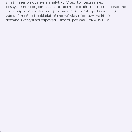
s našimi renomovanými analytiky. V těchto livestreamech
poskytneme sledujícím aktuální informace o dění na trzích a poradíme
jim v případné volbě vhodných investičních nástrojů. Diváci mají
zároveň možnost pokládat přímo své vlastní dotazy, na které
dostanou ve vysílání odpověď. Jsme tu pro vás, CYRRUS L I V E.