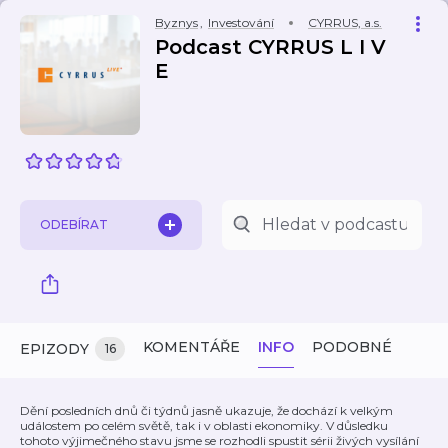
Byznys
,
Investování
CYRRUS, a.s.
Podcast CYRRUS L I V
E
ODEBÍRAT
KOMENTÁŘE
INFO
PODOBNÉ
EPIZODY
16
Dění posledních dnů či týdnů jasně ukazuje, že dochází k velkým
událostem po celém světě, tak i v oblasti ekonomiky. V důsledku
tohoto výjimečného stavu jsme se rozhodli spustit sérii živých vysílání