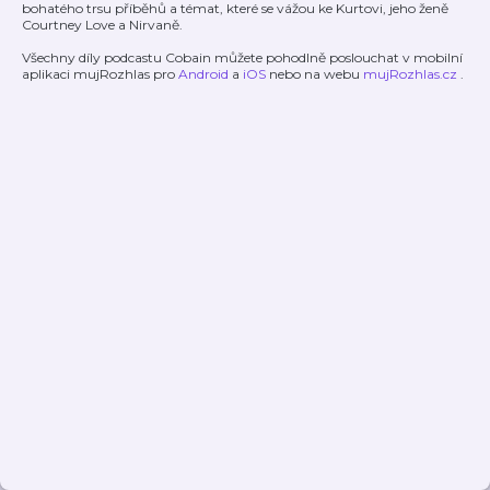
bohatého trsu příběhů a témat, které se vážou ke Kurtovi, jeho ženě
Courtney Love a Nirvaně.
Všechny díly podcastu Cobain můžete pohodlně poslouchat v mobilní
aplikaci mujRozhlas pro
Android
a
iOS
nebo na webu
mujRozhlas.cz
.