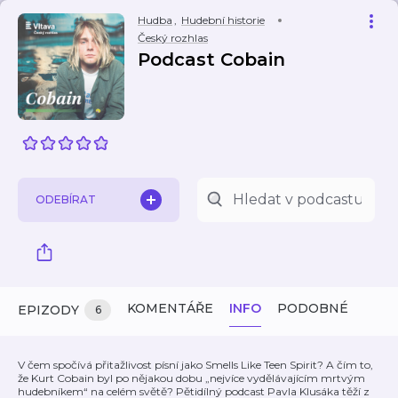
Hudba
,
Hudební historie
Český rozhlas
Podcast Cobain
ODEBÍRAT
KOMENTÁŘE
INFO
PODOBNÉ
EPIZODY
6
V čem spočívá přitažlivost písní jako Smells Like Teen Spirit? A čím to,
že Kurt Cobain byl po nějakou dobu „nejvíce vydělávajícím mrtvým
hudebníkem“ na celém světě? Pětidílný podcast Pavla Klusáka těží z