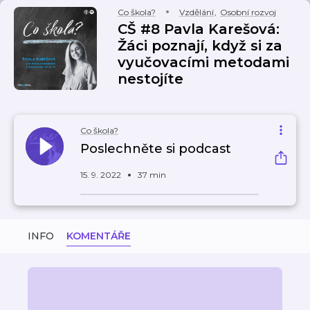
Co škola?
Vzdělání
,
Osobní rozvoj
CŠ #8 Pavla Karešová:
Žáci poznají, když si za
vyučovacími metodami
nestojíte
Co škola?
Poslechněte si podcast
15. 9. 2022
37 min
INFO
KOMENTÁŘE