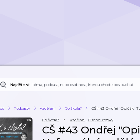
Najděte si:
od
Podcasty
Vzdělání
Co škola?
CŠ #43 Ondřej "Opičák" Tur
Co škola?
Vzdělání
,
Osobní rozvoj
CŠ #43 Ondřej "Opi