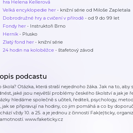
hra Helena Kellerová
Velká encyklopedie her
- knižní série od Miloše Zapletala
Dobrodružné hry a cvičení v přírodě
- od 9 do 99 let
Fondy her
- Instruktoři Brno
Herník
- Plusko
Zlatý fond her
- knižní série
24 hodin na koloběžce
- štafetový závod
opis podcastu
 škola? Otázka, která straší nejednoho žáka. Jak na to, aby se 
nést, jaké jsou největší problémy českého školství a jak je 
ázky hledáme společně s učiteli, řediteli, psychology, meto
, jak se připravují na hodiny, co jim pomáhá a co by doporuči
chází vždy 10. a 25. a je jednou z činností Fak(e)ticky, organ
amotností. www.faketicky.cz