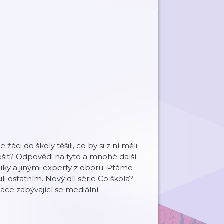
žáci do školy těšili, co by si z ní měli
řešit? Odpovědi na tyto a mnohé další
diky a jinými experty z oboru. Ptáme
li ostatním. Nový díl série Co škola?
izace zabývající se mediální