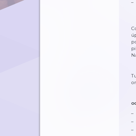
Co
ú
po
pi
Na
Tu
or
o