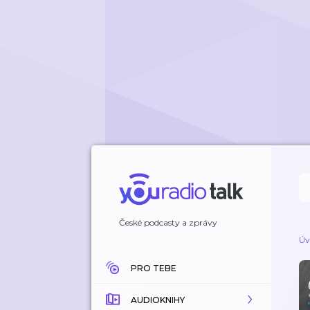
České podcasty a zprávy
Úv
PRO TEBE
AUDIOKNIHY