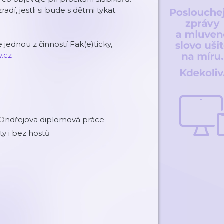
dí, jestli si bude s dětmi tykat.
 jednou z činností Fak(e)ticky,
.cz⁠⁠⁠
Ondřejova diplomová práce
ty i bez hostů