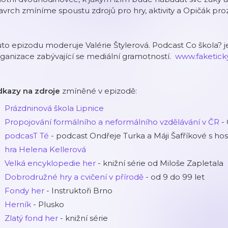
vrch zmíníme spoustu zdrojů pro hry, aktivity a Opičák prozra
to epizodu moderuje Valérie Štylerová. Podcast Co škola? je
ganizace zabývající se mediální gramotností. ⁠⁠⁠⁠⁠⁠⁠⁠⁠
⁠⁠⁠⁠⁠⁠⁠⁠www.faketicky
dkazy na zdroje
zmíněné v epizodě:
Prázdninová škola Lipnice
Propojování formálního a neformálního vzdělávání v ČR
- 
podcasT Té
- podcast Ondřeje Turka a Máji Šafříkové s hos
hra Helena Kellerová
Velká encyklopedie her
- knižní série od Miloše Zapletala
Dobrodružné hry a cvičení v přírodě
- od 9 do 99 let
Fondy her
- Instruktoři Brno
Herník
- Plusko
Zlatý fond her
- knižní série