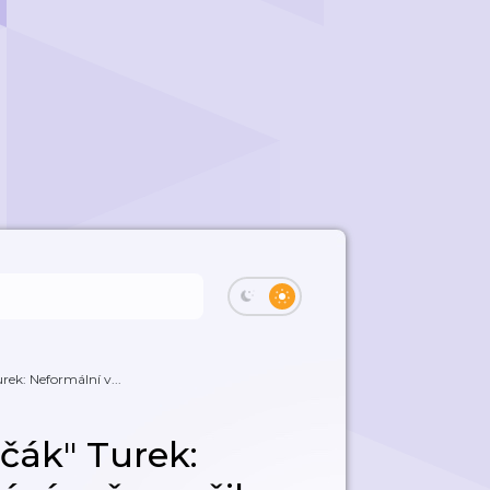
ek: Neformální v...
čák" Turek: