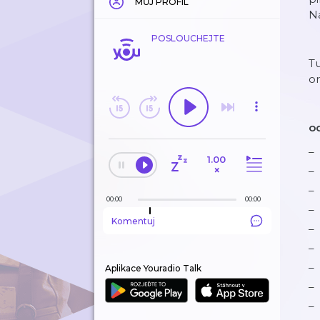
MŮJ PROFIL
Na
POSLOUCHEJTE
Tu
or
o
1.00
×
00:00
00:00
Komentuj
Aplikace Youradio Talk