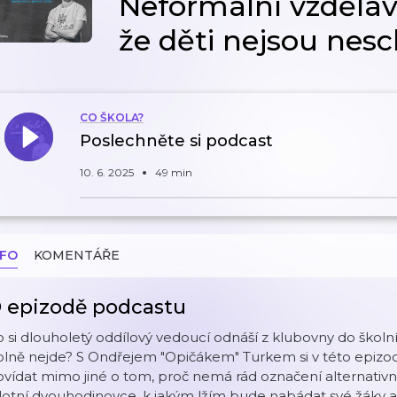
Neformální vzděláv
že děti nejsou nes
CO ŠKOLA?
Poslechněte si podcast
10. 6. 2025
49 min
NFO
KOMENTÁŘE
 epizodě podcastu
 si dlouholetý oddílový vedoucí odnáší z klubovny do školn
plně nejde? S Ondřejem "Opičákem" Turkem si v této epiz
vídat mimo jiné o tom, proč nemá rád označení alternativní
lotní dvouhodinovce, k jakým lžím bude nabádat své žáky a c