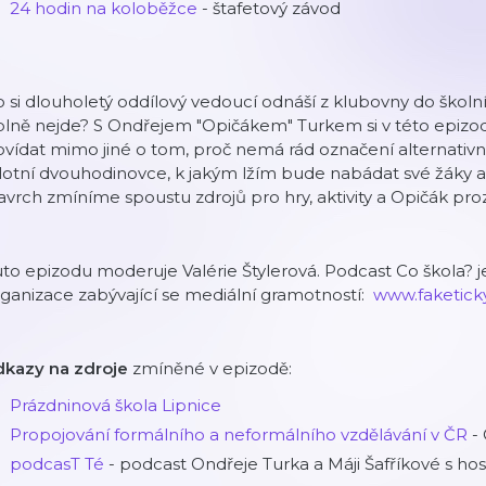
24 hodin na koloběžce
- štafetový závod
 si dlouholetý oddílový vedoucí odnáší z klubovny do školn
plně nejde? S Ondřejem "Opičákem" Turkem si v této epiz
vídat mimo jiné o tom, proč nemá rád označení alternativní
lotní dvouhodinovce, k jakým lžím bude nabádat své žáky a c
vrch zmíníme spoustu zdrojů pro hry, aktivity a Opičák prozra
to epizodu moderuje Valérie Štylerová. Podcast Co škola? je
ganizace zabývající se mediální gramotností: ⁠⁠⁠⁠⁠⁠⁠⁠⁠
⁠⁠⁠⁠⁠⁠⁠⁠www.faketicky
dkazy na zdroje
zmíněné v epizodě:
Prázdninová škola Lipnice
Propojování formálního a neformálního vzdělávání v ČR
- 
podcasT Té
- podcast Ondřeje Turka a Máji Šafříkové s hos