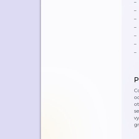
P
Co
od
ot
se
vy
gr