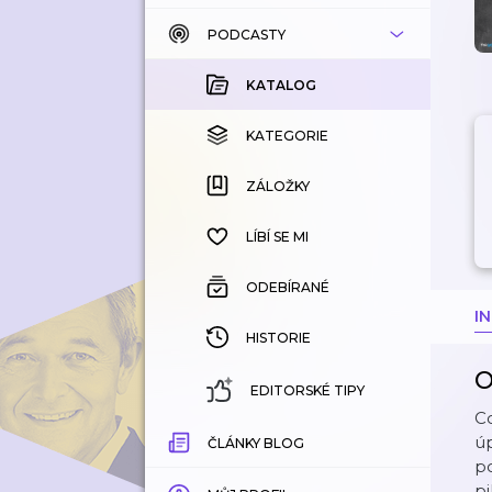
PODCASTY
KATALOG
KOUPENÉ
KATALOG
KATEGORIE
KATEGORIE
ZÁLOŽKY
ZÁLOŽKY
HISTORIE
LÍBÍ SE MI
ODEBÍRANÉ
I
HISTORIE
O
EDITORSKÉ TIPY
Co
ú
ČLÁNKY BLOG
po
pi