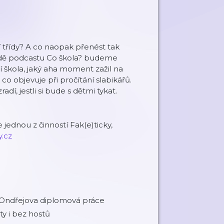
í třídy? A co naopak přenést tak
odě podcastu Co škola? budeme
 škola, jaký aha moment zažil na
o objevuje při pročítání slabikářů.
dí, jestli si bude s dětmi tykat.
 jednou z činností Fak(e)ticky,
.cz⁠⁠⁠
Ondřejova diplomová práce
ty i bez hostů