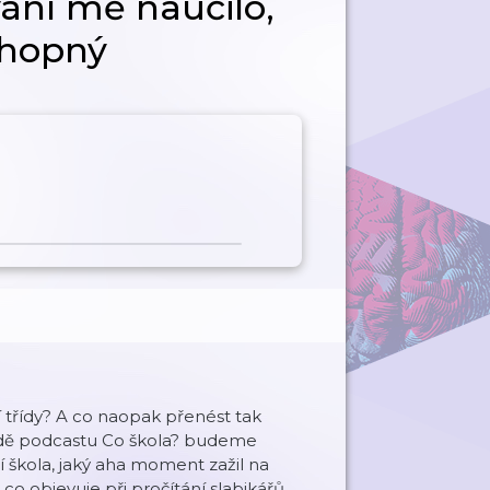
ání mě naučilo,
chopný
í třídy? A co naopak přenést tak
odě podcastu Co škola? budeme
 škola, jaký aha moment zažil na
o objevuje při pročítání slabikářů.