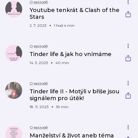
O epizodě
Youtube tenkrát & Clash of the
Stars
2. 7. 2023
1 hod 4 min
O epizodě
Tinder life & jak ho vnímáme
14. 5. 2023
40 min
O epizodě
Tinder life II - Motýli v břiše jsou
signálem pro útěk!
18. 11. 2023
59 min
O epizodě
Manželství & život aneb téma