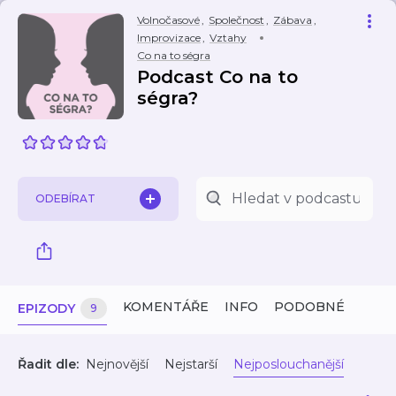
Volnočasové
,
Společnost
,
Zábava
,
Improvizace
,
Vztahy
Co na to ségra
Podcast Co na to
ségra?
ODEBÍRAT
KOMENTÁŘE
INFO
PODOBNÉ
EPIZODY
9
Řadit dle:
Nejnovější
Nejstarší
Nejposlouchanější