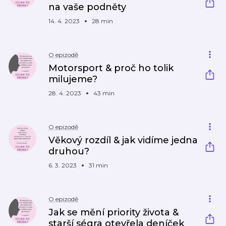
na vaše podněty
14. 4. 2023
28 min
O epizodě
Motorsport & proč ho tolik
milujeme?
28. 4. 2023
43 min
O epizodě
Věkový rozdíl & jak vidíme jedna
druhou?
6. 3. 2023
31 min
O epizodě
Jak se mění priority života &
starší ségra otevřela deníček