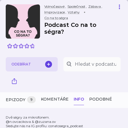
Volnočasové
,
Společnost
,
Zábava
,
Improvizace
,
Vztahy
Co na to ségra
Podcast Co na to
ségra?
ODEBÍRAT
KOMENTÁŘE
INFO
PODOBNÉ
EPIZODY
9
Dvě ségry za mikrofonem.
@n.ovcacikova & @zuzana.ov
Sledujte nás na IG profilu: conatosegra_podcast