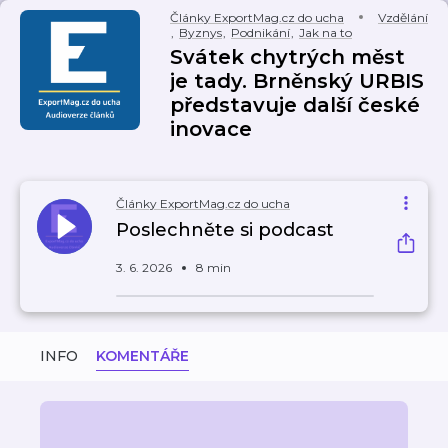
Články ExportMag.cz do ucha
Vzdělání
,
Byznys
,
Podnikání
,
Jak na to
Svátek chytrých měst
je tady. Brněnský URBIS
představuje další české
inovace
Články ExportMag.cz do ucha
Poslechněte si podcast
3. 6. 2026
8 min
INFO
KOMENTÁŘE