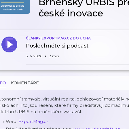
Brněnský URBIS pře
české inovace
ČLÁNKY EXPORTMAG.CZ DO UCHA
Poslechněte si podcast
3. 6. 2026
8 min
NFO
KOMENTÁŘE
tonomní tramvaje, virtuální realita, ochlazovací materiály
 školách. I to jsou řešení, které firmy představují domácím
letrhu URBIS na brněnském výstavišti.
» Web:
ExportMag.cz