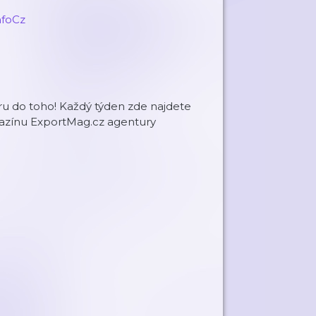
nfoCz
hůru do toho! Každý týden zde najdete
gazínu ExportMag.cz agentury