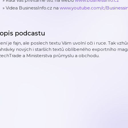
» Rádi Vás přivítáme též na webu
www.businessinfo.cz
» Videa BusinessInfo.cz na
www.youtube.com/c/Businessi
opis podcastu
ení je fajn, ale poslech textu Vám uvolní oči i ruce. Tak vz
ahrávky nových i starších textů oblíbeného exportního ma
zechTrade a Ministerstva průmyslu a obchodu.