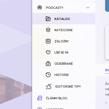
PODCASTY
KATALOG
KOUPENÉ
KATALOG
KATEGORIE
KATEGORIE
ZÁLOŽKY
ZÁLOŽKY
HISTORIE
LÍBÍ SE MI
ODEBÍRANÉ
I
HISTORIE
Au
EDITORSKÉ TIPY
ve
ve
ČLÁNKY BLOG