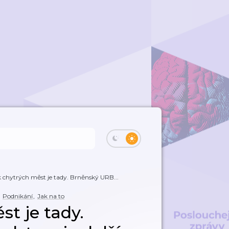
 chytrých měst je tady. Brněnský URB...
Podnikání
,
Jak na to
t je tady.