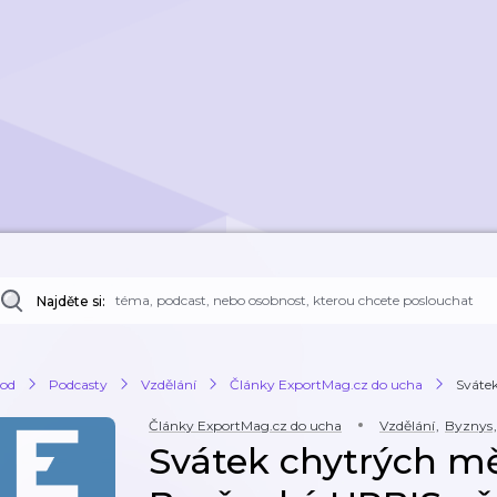
Najděte si:
od
Podcasty
Vzdělání
Články ExportMag.cz do ucha
Svátek
Články ExportMag.cz do ucha
Vzdělání
,
Byznys
,
Svátek chytrých měs