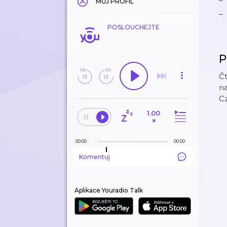
MŮJ PROFIL
POSLOUCHEJTE
P
Čt
n
C
1.00
×
00:00
00:00
Komentuj
Aplikace Youradio Talk