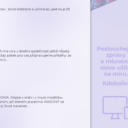
av. Jsme křesťané a učíme se, jaké to je žít
 A má víra v dnešní společnosti ještě nějaký
aždý pátek pro vás připravujeme příběhy ze
mi o
…
OHA. Majíce v srdci i v mysli modlitbu
ováním, při kterém je patrná: RADOST ze
nný život navenek
…