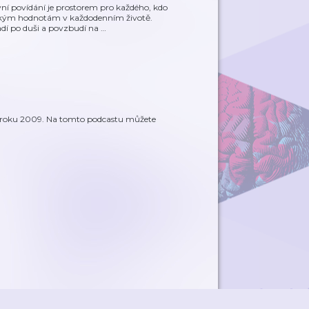
ní povídání je prostorem pro každého, kdo
ským hodnotám v každodenním životě.
adí po duši a povzbudí na
…
od roku 2009. Na tomto podcastu můžete