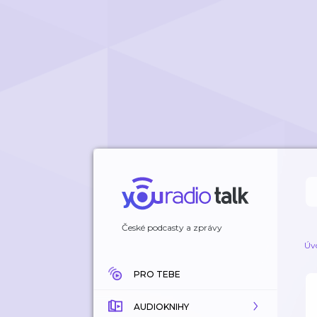
České podcasty a zprávy
Úv
PRO TEBE
AUDIOKNIHY