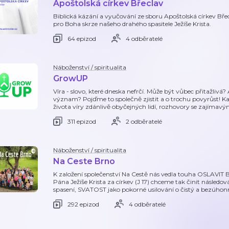
Apoštolská církev Břeclav
Biblická kázání a vyučování ze sboru Apoštolská církev Břecl
pro Boha skrze našeho drahého spasitele Ježíše Krista.
64 epizod
4 odběratelé
Náboženství / spiritualita
GrowUP
Víra - slovo, které dneska nefrčí. Může být vůbec přitažlivá?
význam? Pojďme to společně zjistit a o trochu povyrůst! K
života víry zdánlivě obyčejných lidí, rozhovory se zajímavý
311 epizod
2 odběratelé
Náboženství / spiritualita
Na Ceste Brno
K založení společenství Na Cestě nás vedla touha OSLAVIT B
Pána Ježíše Krista za církev (J 17) chceme tak činit násled
spasení, SVATOST jako pokorné usilování o čistý a bezúho
292 epizod
4 odběratelé