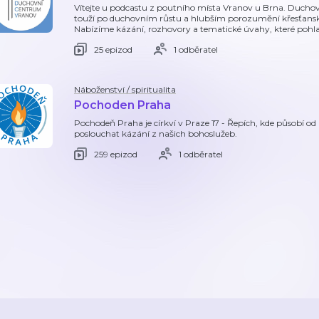
Vítejte u podcastu z poutního místa Vranov u Brna. Duchov
touží po duchovním růstu a hlubším porozumění křesťan
Nabízíme kázání, rozhovory a tematické úvahy, které pohl
25 epizod
1 odběratel
Náboženství / spiritualita
Pochoden Praha
Pochodeň Praha je církví v Praze 17 - Řepích, kde působí 
poslouchat kázání z našich bohoslužeb.
259 epizod
1 odběratel