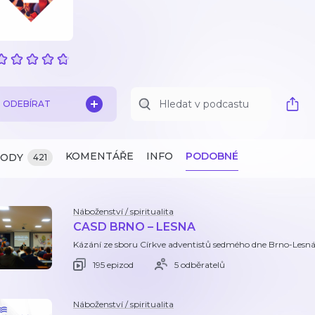
ODEBÍRAT
KOMENTÁŘE
INFO
PODOBNÉ
ZODY
421
Náboženství / spiritualita
CASD BRNO – LESNA
Kázání ze sboru Církve adventistů sedmého dne Brno-Lesn
195 epizod
5 odběratelů
Náboženství / spiritualita