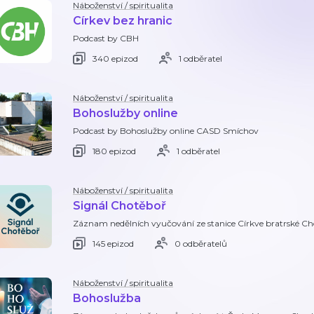
Náboženství / spiritualita
Církev bez hranic
Podcast by CBH
340 epizod
1 odběratel
Náboženství / spiritualita
Bohoslužby online
Podcast by Bohoslužby online CASD Smíchov
180 epizod
1 odběratel
Náboženství / spiritualita
Signál Chotěboř
Záznam nedělních vyučování ze stanice Církve bratrské Cho
145 epizod
0 odběratelů
Náboženství / spiritualita
Bohoslužba