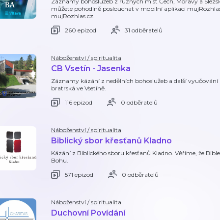
Záznamy bohoslužeb z různých míst Čech, Moravy a Slezsk
můžete pohodlně poslouchat v mobilní aplikaci mujRozhla
mujRozhlas.cz.
260 epizod
31 odběratelů
Náboženství / spiritualita
CB Vsetín - Jasenka
Záznamy kázání z nedělních bohoslužeb a další vyučování z
bratrská ve Vsetíně.
116 epizod
0 odběratelů
Náboženství / spiritualita
Biblický sbor křesťanů Kladno
Kázání z Biblického sboru křesťanů Kladno. Věříme, že Bible j
Bohu.
571 epizod
0 odběratelů
Náboženství / spiritualita
Duchovní Povídání