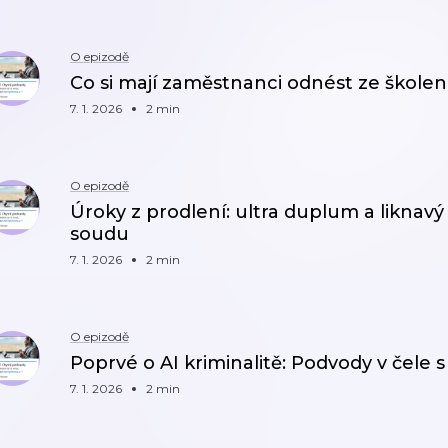
O epizodě
Co si mají zaměstnanci odnést ze škole
7. 1. 2026
2 min
O epizodě
Úroky z prodlení: ultra duplum a liknavý 
soudu
7. 1. 2026
2 min
O epizodě
Poprvé o AI kriminalitě: Podvody v čele 
7. 1. 2026
2 min