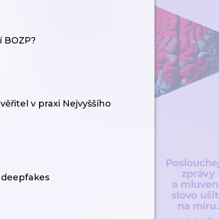
ní BOZP?
věřitel v praxi Nejvyššího
s deepfakes