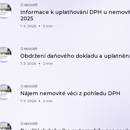
O epizodě
Informace k uplatňování DPH u nemovitý
2025
7. 5. 2026
3 min
O epizodě
Obdržení daňového dokladu a uplatněn
7. 5. 2026
2 min
O epizodě
Nájem nemovité věci z pohledu DPH
7. 5. 2026
2 min
O epizodě