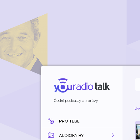
České podcasty a zprávy
Úv
PRO TEBE
AUDIOKNIHY