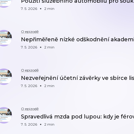
Použití služebního automobilu pro sou
7. 5. 2026
2 min
O epizodě
Nepřiměřeně nízké odškodnění akadem
7. 5. 2026
2 min
O epizodě
Nezveřejnění účetní závěrky ve sbírce lis
7. 5. 2026
2 min
O epizodě
Spravedlivá mzda pod lupou: kdy je férov
7. 5. 2026
2 min