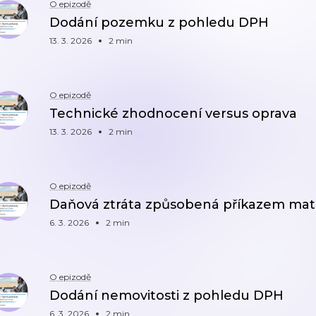
O epizodě
Dodání pozemku z pohledu DPH
13. 3. 2026
2 min
O epizodě
Technické zhodnocení versus oprava
13. 3. 2026
2 min
O epizodě
Daňová ztráta způsobená příkazem mate
6. 3. 2026
2 min
O epizodě
Dodání nemovitosti z pohledu DPH
6. 3. 2026
2 min