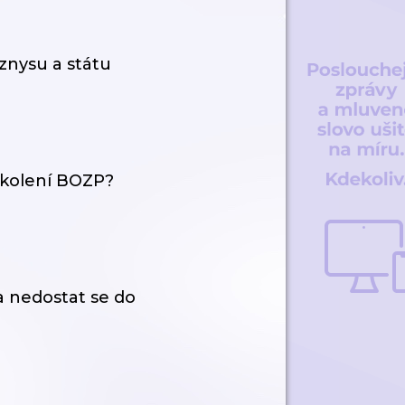
znysu a státu
školení BOZP?
a nedostat se do