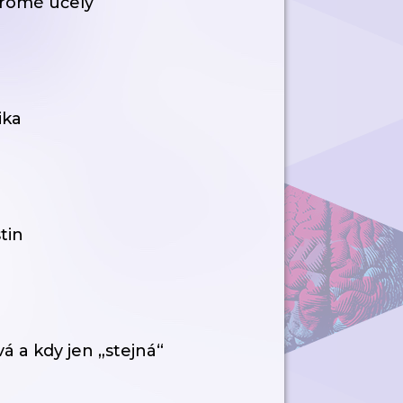
kromé účely
ika
tin
á a kdy jen „stejná“