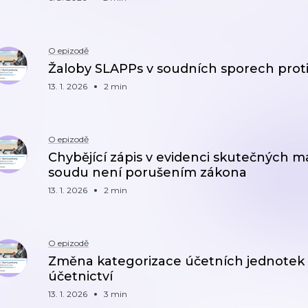
O epizodě
Žaloby SLAPPs v soudních sporech prot
13. 1. 2026
2 min
O epizodě
Chybějící zápis v evidenci skutečných ma
soudu není porušením zákona
13. 1. 2026
2 min
O epizodě
Změna kategorizace účetních jednotek 
účetnictví
13. 1. 2026
3 min