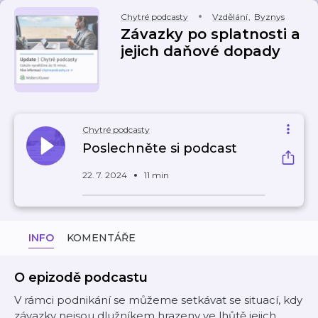
Chytré podcasty
Vzdělání
,
Byznys
Závazky po splatnosti a
jejich daňové dopady
Chytré podcasty
Poslechněte si podcast
22. 7. 2024
11 min
INFO
KOMENTÁŘE
O epizodě podcastu
V rámci podnikání se můžeme setkávat se situací, kdy
závazky nejsou dlužníkem hrazeny ve lhůtě jejich