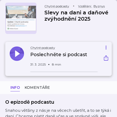
Chytré podcasty
Vzdělání
,
Byznys
Slevy na dani a daňové
zvýhodnění 2025
Chytré podcasty
Poslechněte si podcast
31. 3. 2025
8 min
INFO
KOMENTÁŘE
O epizodě podcastu
Snahou většiny z nás je na věcech ušetřit, a to se týká i
daní. Chceme platit daně včas a ve správné výši, ale