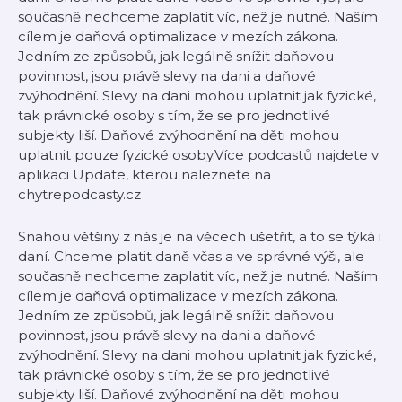
současně nechceme zaplatit víc, než je nutné. Naším
cílem je daňová optimalizace v mezích zákona.
Jedním ze způsobů, jak legálně snížit daňovou
povinnost, jsou právě slevy na dani a daňové
zvýhodnění. Slevy na dani mohou uplatnit jak fyzické,
tak právnické osoby s tím, že se pro jednotlivé
subjekty liší. Daňové zvýhodnění na děti mohou
uplatnit pouze fyzické osoby.Více podcastů najdete v
aplikaci Update, kterou naleznete na
chytrepodcasty.cz
Snahou většiny z nás je na věcech ušetřit, a to se týká i
daní. Chceme platit daně včas a ve správné výši, ale
současně nechceme zaplatit víc, než je nutné. Naším
cílem je daňová optimalizace v mezích zákona.
Jedním ze způsobů, jak legálně snížit daňovou
povinnost, jsou právě slevy na dani a daňové
zvýhodnění. Slevy na dani mohou uplatnit jak fyzické,
tak právnické osoby s tím, že se pro jednotlivé
subjekty liší. Daňové zvýhodnění na děti mohou