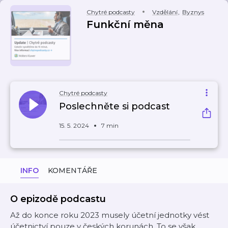
Chytré podcasty
Vzdělání
,
Byznys
Funkční měna
Chytré podcasty
Poslechněte si podcast
15. 5. 2024
7 min
INFO
KOMENTÁŘE
O epizodě podcastu
Až do konce roku 2023 musely účetní jednotky vést
účetnictví pouze v českých korunách. To se však