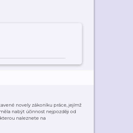
vené novely zákoníku práce, jejímž
y měla nabýt účinnost nejpozději od
 kterou naleznete na