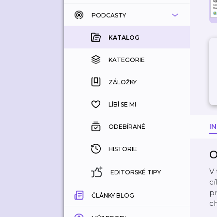
PODCASTY
KATALOG
KOUPENÉ
KATALOG
KATEGORIE
KATEGORIE
ZÁLOŽKY
ZÁLOŽKY
HISTORIE
LÍBÍ SE MI
I
ODEBÍRANÉ
HISTORIE
O
V
EDITORSKÉ TIPY
cí
pr
ČLÁNKY BLOG
c