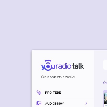
České podcasty a zprávy
Úv
PRO TEBE
AUDIOKNIHY