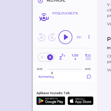
MŮJ PROFIL
V
cí
POSLOUCHEJTE
pr
Ví
P
In
1.00
Ch
×
pe
00:00
00:00
Ví
Komentuj
Aplikace Youradio Talk