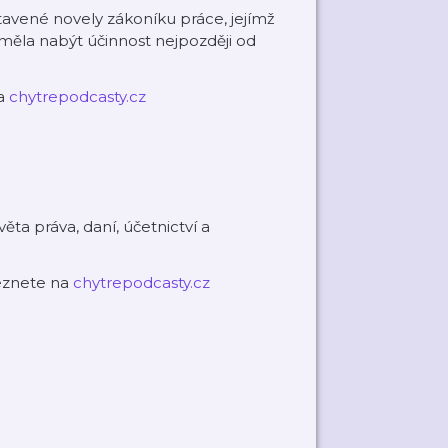
vené novely zákoníku práce, jejímž
y měla nabýt účinnost nejpozději od
na
chytrepodcasty.cz
ěta práva, daní, účetnictví a
leznete na
chytrepodcasty.cz