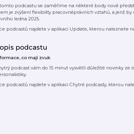
 tomto podcastu se zaměříme na některé body nově předsta
lem je zvýšení flexibility pracovněprávních vztahů, a jenž b
vního ledna 2025.
ce podcastů najdete v aplikaci Update, kterou naleznete 
opis podcastu
formace, co mají zvuk
ytrý podcast vám do 15 minut vysvětlí důležité novinky ze sv
rsonalistiky.
ce podcastů najdete v aplikaci Chytré podcasty, kterou na