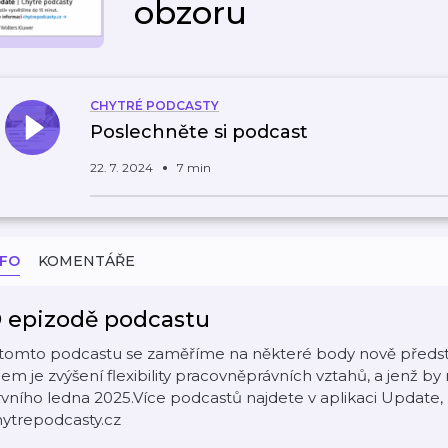
obzoru
CHYTRÉ PODCASTY
Poslechněte si podcast
22. 7. 2024
7 min
NFO
KOMENTÁŘE
 epizodě podcastu
 tomto podcastu se zaměříme na některé body nově předsta
lem je zvýšení flexibility pracovněprávních vztahů, a jenž b
vního ledna 2025.Více podcastů najdete v aplikaci Update,
hytrepodcasty.cz