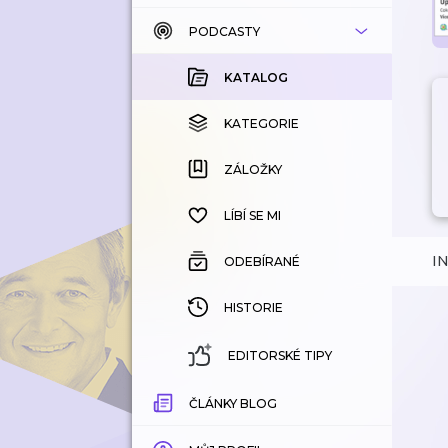
PODCASTY
KATALOG
KOUPENÉ
KATALOG
KATEGORIE
KATEGORIE
ZÁLOŽKY
ZÁLOŽKY
HISTORIE
LÍBÍ SE MI
I
ODEBÍRANÉ
HISTORIE
EDITORSKÉ TIPY
ČLÁNKY BLOG