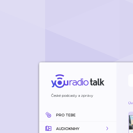
České podcasty a zprávy
Úv
PRO TEBE
AUDIOKNIHY