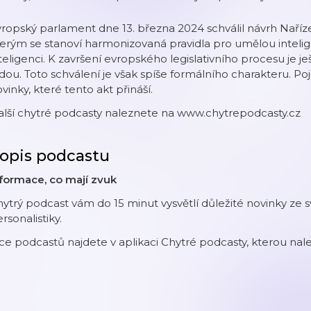
ropský parlament dne 13. března 2024 schválil návrh Naří
erým se stanoví harmonizovaná pravidla pro umělou intelig
teligenci. K završení evropského legislativního procesu je 
dou. Toto schválení je však spíše formálního charakteru. P
vinky, které tento akt přináší.
alší chytré podcasty naleznete na www.chytrepodcasty.cz
opis podcastu
formace, co mají zvuk
ytrý podcast vám do 15 minut vysvětlí důležité novinky ze sv
rsonalistiky.
ce podcastů najdete v aplikaci Chytré podcasty, kterou na