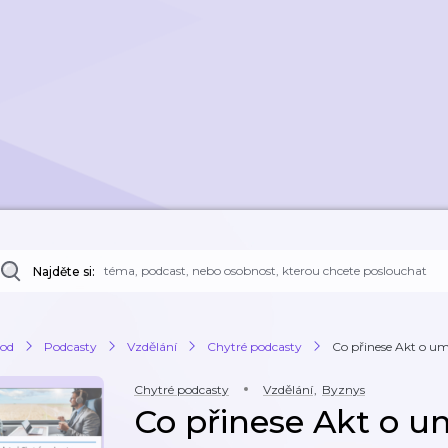
Najděte si:
od
Podcasty
Vzdělání
Chytré podcasty
Co přinese Akt o umě
Chytré podcasty
Vzdělání
,
Byznys
Co přinese Akt o um