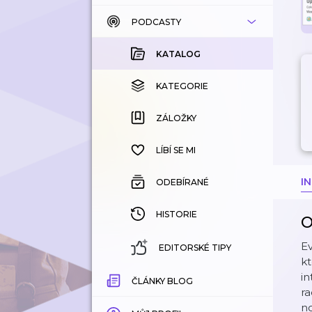
PODCASTY
KATALOG
KOUPENÉ
KATALOG
KATEGORIE
KATEGORIE
ZÁLOŽKY
ZÁLOŽKY
HISTORIE
LÍBÍ SE MI
I
ODEBÍRANÉ
HISTORIE
O
Ev
EDITORSKÉ TIPY
kt
in
ČLÁNKY BLOG
ra
no