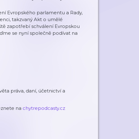
zení Evropského parlamentu a Rady,
enci, takzvaný Akt o umělé
ještě zapotřebí schválení Evropskou
ojďme se nyní společně podívat na
ěta práva, daní, účetnictví a
leznete na
chytrepodcasty.cz