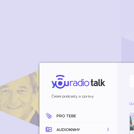
České podcasty a zprávy
Úv
PRO TEBE
AUDIOKNIHY