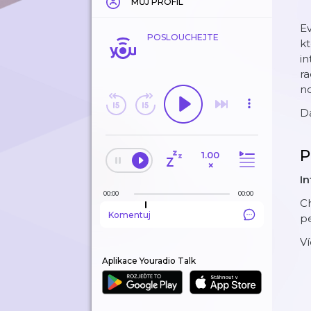
MŮJ PROFIL
Ev
POSLOUCHEJTE
kt
in
ra
no
D
P
1.00
×
In
00:00
00:00
Ch
Komentuj
pe
Ví
Aplikace Youradio Talk