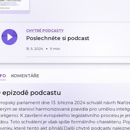
CHYTRÉ PODCASTY
Poslechněte si podcast
15. 5. 2024
9 min
NFO
KOMENTÁŘE
 epizodě podcastu
ropský parlament dne 13. března 2024 schválil návrh Naří
erým se stanoví harmonizovaná pravidla pro umělou intelig
teligenci. K završení evropského legislativního procesu je 
dou. Toto schválení je však spíše formálního charakteru. P
vinky, které tento akt přináší.Další chytré podcasty nalez