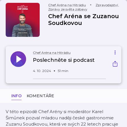
Chef Aréna na Hitrádiu
Zpravodajství
,
Zprávy ze světa zábavy
Chef Aréna se Zuzanou
Soudkovou
Chef Aréna na Hitrádiu
Poslechněte si podcast
4. 10. 2024
51 min
INFO
KOMENTÁŘE
V této epizodě Chef Arény si moderátor Karel
Šimůnek pozval mladou naději české gastronomie
Zuzanu Soudkovou, která ve svých 22 letech pracuje