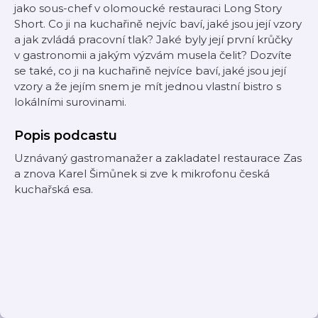
jako sous-chef v olomoucké restauraci Long Story
Short. Co ji na kuchařině nejvíc baví, jaké jsou její vzory
a jak zvládá pracovní tlak? Jaké byly její první krůčky
v gastronomii a jakým výzvám musela čelit? Dozvíte
se také, co ji na kuchařině nejvíce baví, jaké jsou její
vzory a že jejím snem je mít jednou vlastní bistro s
lokálními surovinami.
Popis podcastu
Uznávaný gastromanažer a zakladatel restaurace Zas
a znova Karel Šimůnek si zve k mikrofonu česká
kuchařská esa.