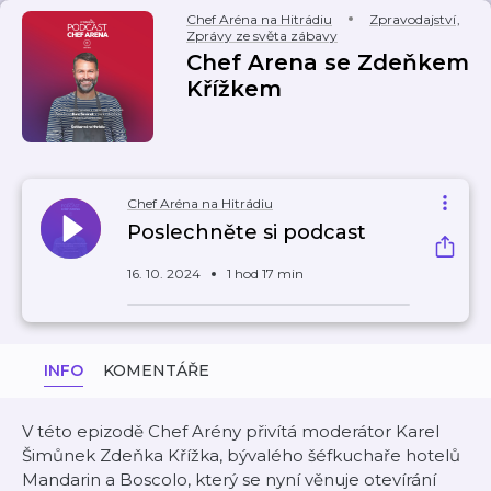
Chef Aréna na Hitrádiu
Zpravodajství
,
Zprávy ze světa zábavy
Chef Arena se Zdeňkem
Křížkem
Chef Aréna na Hitrádiu
Poslechněte si podcast
16. 10. 2024
1 hod 17 min
INFO
KOMENTÁŘE
V této epizodě Chef Arény přivítá moderátor Karel
Šimůnek Zdeňka Křížka, bývalého šéfkuchaře hotelů
Mandarin a Boscolo, který se nyní věnuje otevírání