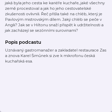
jaká byla jeho cesta ke kariéře kuchaře, jaké všechny
země procestoval a jak ho jeho cestovatelské
zkušenosti ovlivnili. Řeč přišla také na chléb, který je
Pavlovým mistrovským dílem. Jaký chléb se peče v
Anglii? Jak se v Hiltonu snaží přispět k udržitelnosti a
jak zacházejí se sezónními surovinami?
Popis podcastu
Uznávaný gastromanažer a zakladatel restaurace Zas
a znova Karel Šimůnek si zve k mikrofonu česká
kuchařská esa.