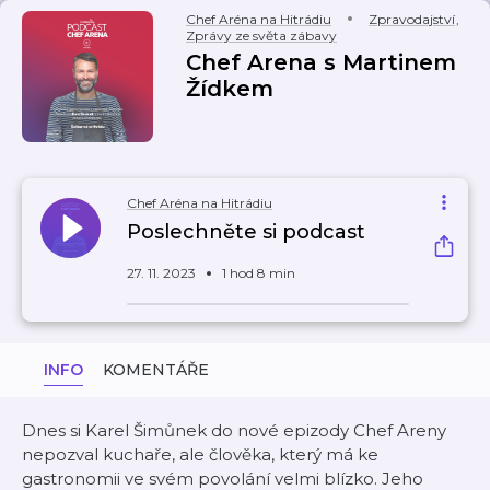
Chef Aréna na Hitrádiu
Zpravodajství
,
Zprávy ze světa zábavy
Chef Arena s Martinem
Žídkem
Chef Aréna na Hitrádiu
Poslechněte si podcast
27. 11. 2023
1 hod 8 min
INFO
KOMENTÁŘE
Dnes si Karel Šimůnek do nové epizody Chef Areny
nepozval kuchaře, ale člověka, který má ke
gastronomii ve svém povolání velmi blízko. Jeho